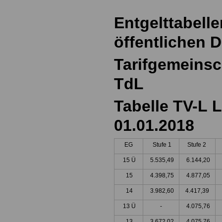
Entgelttabelle
öffentlichen D
Tarifgemeinsc
TdL
Tabelle TV-L L
01.01.2018
EG
Stufe 1
Stufe 2
15 Ü
5.535,49
6.144,20
15
4.398,75
4.877,05
14
3.982,60
4.417,39
13 Ü
-
4.075,76
13
3.672,02
4.075,76