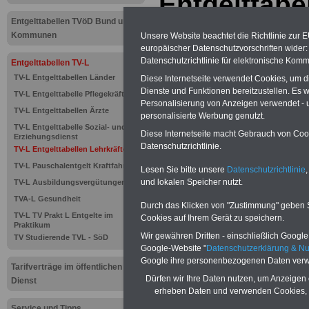
Entgelttabe
Entgelttabellen TVöD Bund und
öffentlichen
Kommunen
Unsere Website beachtet die Richtlinie zur 
europäischer Datenschutzvorschriften wide
Bereich Län
Datenschutzrichtlinie für elektronische Komm
Entgelttabellen TV-L
TV-L Entgelttabellen Länder
Diese Internetseite verwendet Cookies, um 
Lehrkräfte 
Dienste und Funktionen bereitzustellen. Es
TV-L Entgelttabelle Pflegekräfte
Personalisierung von Anzeigen verwendet - un
TV-L Entgelttabellen Ärzte
personalisierte Werbung genutzt.
Neu aufgelegt: Oktober 20
TV-L Entgelttabelle Sozial- und
Diese Internetseite macht Gebrauch von Cooki
Erziehungsdienst
Datenschutzrichtlinie.
TV-L Entgelttabellen Lehrkräfte
TV-L Pauschalentgelt Kraftfahrer
Lesen Sie bitte unsere
Datenschutzrichtlinie
,
und lokalen Speicher nutzt.
TV-L Ausbildungsvergütungen
TVA-L Gesundheit
Durch das Klicken von "Zustimmung" geben Sie
TV-L TV Prakt L Entgelte im
Cookies auf Ihrem Gerät zu speichern.
Praktikum
Wir gewähren Dritten - einschließlich Google -
TV Studierende TVL - SöD
Google-Website "
Datenschutzerklärung & N
Google ihre personenbezogenen Daten verw
Tarifverträge im öffentlichen
Dürfen wir Ihre Daten nutzen, um Anzeigen 
Dienst
erheben Daten und verwenden Cookies, 
Service und Tipps