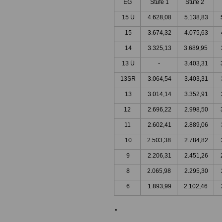
EG
Stufe 1
Stufe 2
15 Ü
4.628,08
5.138,83
15
3.674,32
4.075,63
14
3.325,13
3.689,95
13 Ü
-
3.403,31
13SR
3.064,54
3.403,31
13
3.014,14
3.352,91
12
2.696,22
2.998,50
11
2.602,41
2.889,06
10
2.503,38
2.784,82
9
2.206,31
2.451,26
8
2.065,98
2.295,30
6
1.893,99
2.102,46
.