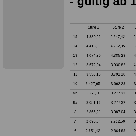
- gültig ab 
Stufe 1
Stufe 2
15
4.880,65
5.247,42
5
14
4.418,91
4.752,85
5
13
4.074,30
4.385,28
4
12
3.672,04
3.930,82
4
11
3.553,15
3.792,20
4
10
3.427,65
3.662,23
3
9b
3.051,16
3.277,32
3
9a
3.051,16
3.277,32
3
8
2.866,21
3.087,04
3
7
2.696,84
2.912,50
3
6
2.651,42
2.864,88
2