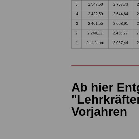
5
2.547,60
2.757,73
2
4
2.432,59
2.644,64
2
3
2.401,55
2.608,91
2
2
2.240,12
2.436,27
2
1
Je 4 Jahre
2.037,44
2
Ab hier Ent
"Lehrkräfte
Vorjahren