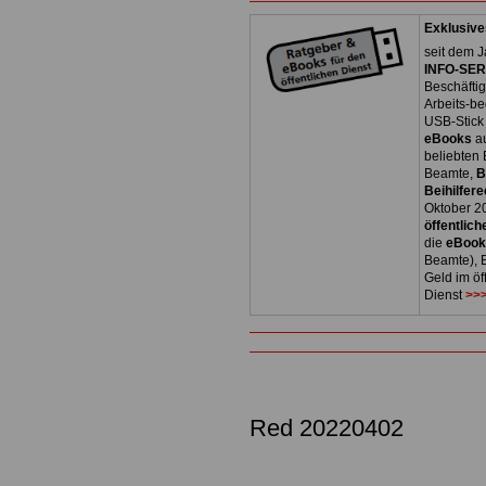
Exklusive
seit dem J
INFO-SERV
Beschäfti
Arbeits-be
USB-Stick
eBooks
a
beliebten
Beamte,
B
Beihilfere
Oktober 2
öffentlich
die
eBoo
Beamte), B
Geld im öf
Dienst
>>>
Red 20220402