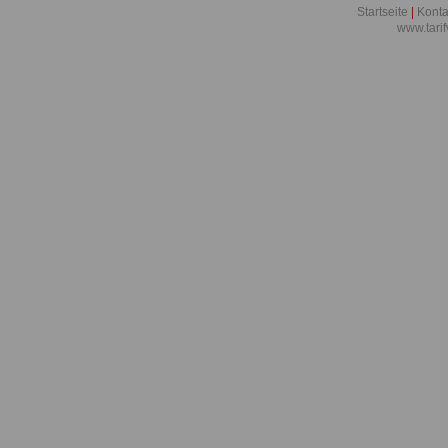
Startseite
|
Konta
www.tari