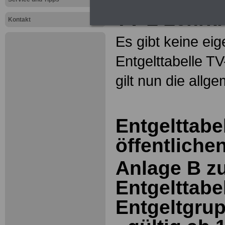
TV-L Lehrkr
Kontakt
Es gibt keine ei
Entgelttabelle T
gilt nun die allg
Entgelttabe
öffentliche
Anlage B z
Entgelttabel
Entgeltgrup