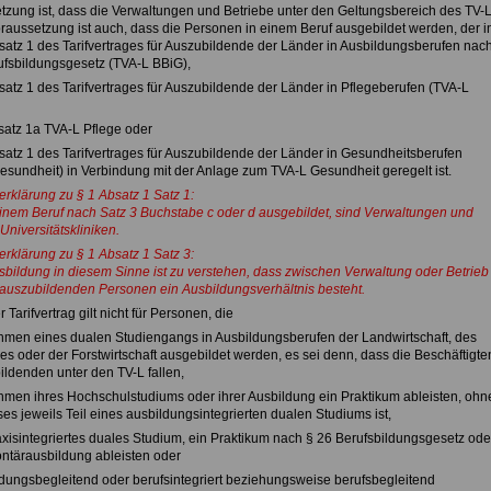
tzung ist, dass die Verwaltungen und Betriebe unter den Geltungsbereich des TV-
oraussetzung ist auch, dass die Personen in einem Beruf ausgebildet werden, der i
bsatz 1 des Tarifvertrages für Auszubildende der Länder in Ausbildungsberufen nac
fsbildungsgesetz (TVA-L BBiG),
satz 1 des Tarifvertrages für Auszubildende der Länder in Pflegeberufen (TVA-L
bsatz 1a TVA-L Pflege oder
bsatz 1 des Tarifvertrages für Auszubildende der Länder in Gesundheitsberufen
esundheit) in Verbindung mit der Anlage zum TVA-L Gesundheit geregelt ist.
erklärung zu § 1 Absatz 1 Satz 1:
einem Beruf nach Satz 3 Buchstabe c oder d ausgebildet, sind Verwaltungen und
Universitätskliniken.
erklärung zu § 1 Absatz 1 Satz 3:
sbildung in diesem Sinne ist zu verstehen, dass zwischen Verwaltung oder Betrieb
auszubildenden Personen ein Ausbildungsverhältnis besteht.
r Tarifvertrag gilt nicht für Personen, die
hmen eines dualen Studiengangs in Ausbildungsberufen der Landwirtschaft, des
s oder der Forstwirtschaft ausgebildet werden, es sei denn, dass die Beschäftigte
ildenden unter den TV-L fallen,
hmen ihres Hochschulstudiums oder ihrer Ausbildung ein Praktikum ableisten, ohn
es jeweils Teil eines ausbildungsintegrierten dualen Studiums ist,
raxisintegriertes duales Studium, ein Praktikum nach § 26 Berufsbildungsgesetz ode
ontärausbildung ableisten oder
ldungsbegleitend oder berufsintegriert beziehungsweise berufsbegleitend