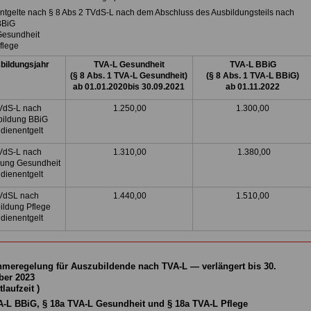
ntgelte nach § 8 Abs 2 TVdS-L nach dem Abschluss des Ausbildungsteils nach
BBiG
Gesundheit
Pflege
bildungsjahr
TVA-L Gesundheit
TVA-L BBiG
(§ 8 Abs. 1 TVA-L Gesundheit)
(§ 8 Abs. 1 TVA-L BBiG)
ab 01.01.2020bis 30.09.2021
ab 01.11.2022
dS-L nach
1.250,00
1.300,00
bildung BBiG
dienentgelt
dS-L nach
1.310,00
1.380,00
dung Gesundheit
dienentgelt
VdSL nach
1.440,00
1.510,00
ildung Pflege
dienentgelt
meregelung für Auszubildende nach TVA-L — verlängert bis 30.
er 2023
laufzeit )
A-L BBiG, § 18a TVA-L Gesundheit und § 18a TVA-L Pflege