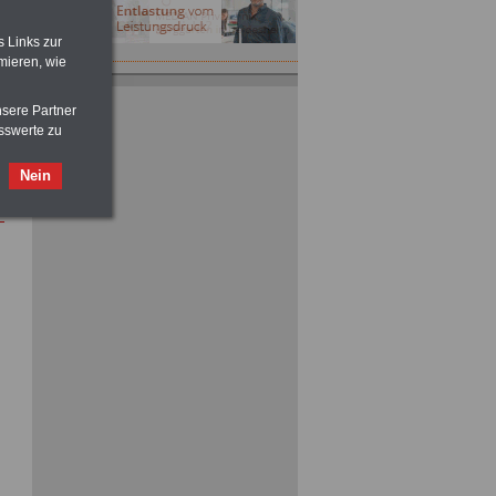
s Links zur
mieren, wie
nsere Partner
sswerte zu
Nein