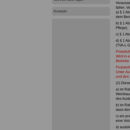
Vorausse
fallen. V
Kontakt
a) § 1 A
dem Beru
b) § 1 Ab
Pflege),
c) § 1 A
d) § 1 A
(TVA-L G
Protokoll
Wird in 
Betriebe 
Protokoll
Unter Au
und den 
(2) Diese
a) im Ra
Weinbaue
des Ausb
b) im Ra
dass dies
c) ein p
eine Vol
d) ausbi