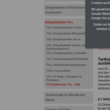
Cookies auf I
Entgelttabellen TVöD Bund und
Wir gewähren D
Kommunen
Google-Websi
Google ihre 
Entgelttabellen TV-L
Dürfen wir I
TV-L Entgelttabellen Länder
erheben D
TV-L Entgelttabelle Pflegekräfte
TV-L Entgelttabellen Ärzte
TV-L Entgelttabelle Sozial- und
Erziehungsdienst
TV-L Entgelttabellen Lehrkräfte
Tarifv
TV-L Pauschalentgelt Kraftfahrer
ausbil
TV-L Ausbildungsvergütungen
vom 29. 
TVA-L Gesundheit
und den G
Dienstle
TV-L TV Prakt L Entgelte im
Praktikum
Gewerksc
Gewerksc
TV Studierende TVL - SöD
tarifunio
Tarifverträge im öffentlichen
§ 1 Gelt
Dienst
(1) Diese
für die 
Service und Tipps