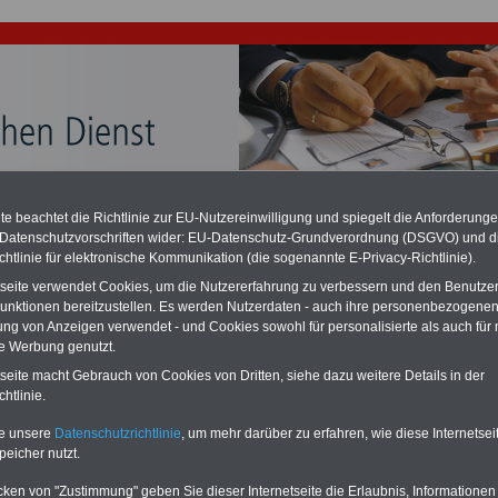
chzahlung für Beamte auch im Ruhestand (zu geringe Alimentation)
e beachtet die Richtlinie zur EU-Nutzereinwilligung und spiegelt die Anforderung
desverfassungsgericht hat die Berliner Landesbesoldung für verfassungs-
rklärt (Berlin muss bis
März 2027 eine Neuregelung der Besoldung
 Datenschutzvorschriften wider: EU-Datenschutz-Grundverordnung (DSGVO) und d
eßen). Auch beim Bund (Beamte & Ruhestandsbeamte) gibt es teilweise
chtlinie für elektronische Kommunikation (die sogenannte E-Privacy-Richtlinie).
chzahlungen (Medienberichten zufolge liegt diese für
alle (!) Beamte
tseite verwendet Cookies, um die Nutzererfahrung zu verbessern und den Benutze
n mind. 3.000 und 13.000 Euro, Der INFO-SERVICE gibt hierzu eine
unktionen bereitzustellen. Es werden Nutzerdaten - auch ihre personenbezogenen
re heraus, die unmittelbar nach dem Beschluss des Gesetzentwurfs der
gierung vorgelegt wird (im II. Quartal.2026 >>>
zur (Vor)Bestellung der
ung von Anzeigen verwendet - und Cookies sowohl für personalisierte als auch für 
re
.
te Werbung genutzt.
tseite macht Gebrauch von Cookies von Dritten, siehe dazu weitere Details in der
htlinie.
 Tarifvertrag für dual Sudierende der Länder ab 01.11.2022
te unsere
Datenschutzrichtlinie
, um mehr darüber zu erfahren, wie diese Internetse
peicher nutzt.
PDF-SERVICE
nur 15 Euro
Neu aufgelegt: Oktober 2025
Zum Komplettpreis von nur 15,00
cken von "Zustimmung" geben Sie dieser Internetseite die Erlaubnis, Informationen