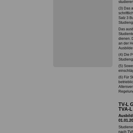
studieren
(3) Das 
schriftl
Satz 3 B
Studieng
Das ausbi
Studient
dienen. 
an der H
Ausbilde
(4) Die 
Studieng
(5) Sowei
einschläg
(6) Für 
betriebli
Altersver
Regelunge
TV-L 
TVA-L
Ausbild
01.01.2
Studiene
nach TVA