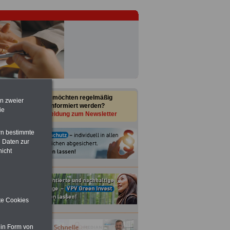
Sie möchten regelmäßig
en zweier
informiert werden?
ie
Anmeldung zum Newsletter
rn bestimmte
 Daten zur
nicht
ite Cookies
 in Form von