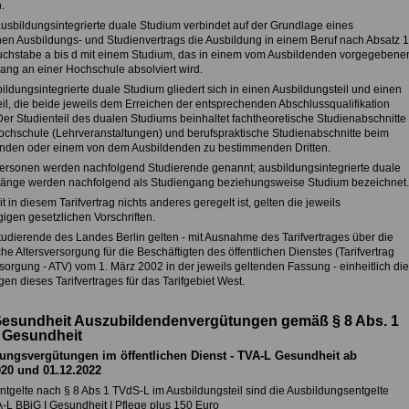
.
ausbildungsintegrierte duale Studium verbindet auf der Grundlage eines
ichen Ausbildungs- und Studienvertrags die Ausbildung in einem Beruf nach Absatz 1
uchstabe a bis d mit einem Studium, das in einem vom Ausbildenden vorgegebene
ang an einer Hochschule absolviert wird.
ldungsintegrierte duale Studium gliedert sich in einen Ausbildungsteil und einen
eil, die beide jeweils dem Erreichen der entsprechenden Abschlussqualifikation
Der Studienteil des dualen Studiums beinhaltet fachtheoretische Studienabschnitte
ochschule (Lehrveranstaltungen) und berufspraktische Studienabschnitte beim
nden oder einem von dem Ausbildenden zu bestimmenden Dritten.
Personen werden nachfolgend Studierende genannt; ausbildungsintegrierte duale
änge werden nachfolgend als Studiengang beziehungsweise Studium bezeichnet.
t in diesem Tarifvertrag nichts anderes geregelt ist, gelten die jeweils
igen gesetzlichen Vorschriften.
Studierende des Landes Berlin gelten - mit Ausnahme des Tarifvertrages über die
che Altersversorgung für die Beschäftigten des öffentlichen Dienstes (Tarifvertrag
sorgung - ATV) vom 1. März 2002 in der jeweils geltenden Fassung - einheitlich die
n dieses Tarifvertrages für das Tarifgebiet West.
Gesundheit Auszubildendenvergütungen gemäß § 8 Abs. 1
 Gesundheit
ungsvergütungen im öffentlichen Dienst - TVA-L Gesundheit
ab
020 und 01.12.2022
ntgelte nach § 8 Abs 1 TVdS-L im Ausbildungsteil sind die Ausbildungsentgelte
-L BBiG I Gesundheit I Pflege plus 150 Euro