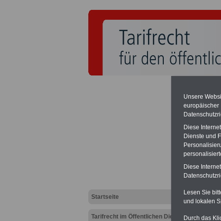
Hohe Na
Unsere Websit
Das Bun
widrig e
europäischer
beschli
Datenschutzri
hohe Na
Diese Interne
zwische
Dienste und F
Broschü
Bundesre
Personalisier
Broschü
personalisier
Diese Interne
Datenschutzric
TVdS-L
Lesen Sie bit
Startseite
und lokalen S
Tarifrecht im Öffentlichen Dienst
Durch das Kli