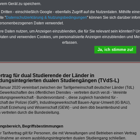
Euro bei einer Laufzeit von 12
hrem Gerät zu speichern.
Monaten bleiben Sie in den
ritten - einschließlich Google - ebenfalls Zugriff auf die Nutzerdaten. Mithilfe eine
wichtigsten Fragen zum Öffentlichen
te "
Datenschutzerklärung & Nutzungsbedingungen
" können Sie sich darüber infor
Dienst auf dem Laufenden: Sie
finden im Portal
PDF-SERVICE
auch
personenbezogenen Daten verwendet.
das
eBook Tarifrecht öffentlicher
hre Daten nutzen, um Anzeigen einzublenden, die für Sie relevant sein könnten? U
Dienst (TVöD, TV-L)
sowie weitere
aten und verwenden Cookies, um personalisierte Anzeigen einzublenden und Me
10 Bücher bzw. eBooks zum
erfassen.
herunterladen, lesen und
ausdrucken.
Mehr Infos
Ja, ich stimme zu!
ertrag für dual Studierende der Länder in
dungsintegrierten dualen Studiengängen (TVdS-L)
Januar 2020 vereinbart zwischen der Tarifgemeinschaft deutscher Länder (TdL)
ewerkschaften des öffentlichen Dienstes - vertreten durch ver.di - Vereinte
istungsgewerkschaft - Bundesvorstand -, diese zugleich handelnd für -
haft der Polizei (GdP), Industriegewerkschaft Bauen-Agrar-Umwelt (IG BAU),
haft Erziehung und Wissenschaft (GEW) - und dem dbb beamtenbund und
n vertreten durch die Bundesleitung.
ungsbereich, Begriffsbestimmungen
r Tarifvertrag gilt für Personen, die mit Verwaltungen und Betrieben einen Vertrag
Teilnahme an einem ausbildungsintegrierten dualen Studiengang schließen.