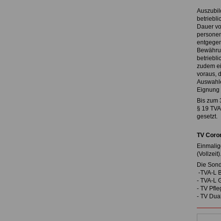
Auszubil
betriebl
Dauer vo
personen
entgegen
Bewährun
betriebl
zudem ei
voraus, 
Auswahle
Eignung 
Bis zum 
§ 19 TVA
gesetzt.
TV Coro
Einmalig
(Vollzeit)
Die Sond
-TVA-L 
- TVA-L 
- TV Pfle
- TV Dua