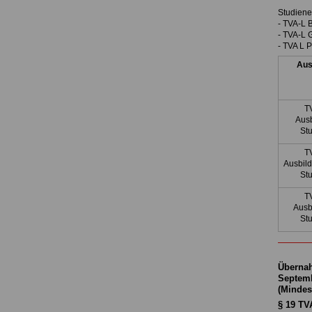
Studiene
- TVA-L 
- TVA-L 
- TVA L 
Aus
TV
Aus
Stu
TV
Ausbil
Stu
T
Ausb
Stu
Übernah
Septemb
(Mindest
§ 19 TV