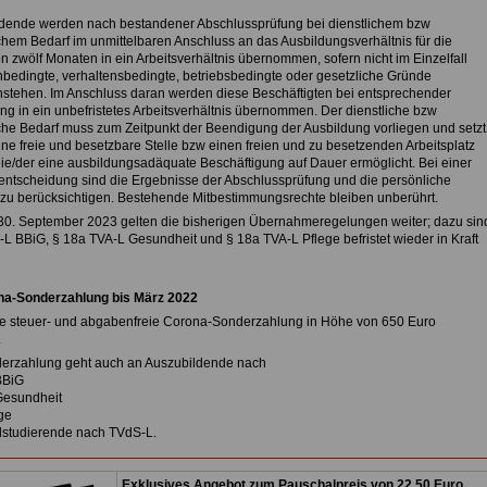
dende werden nach bestandener Abschlussprüfung bei dienstlichem bzw
ichem Bedarf im unmittelbaren Anschluss an das Ausbildungsverhältnis für die
n zwölf Monaten in ein Arbeitsverhältnis übernommen, sofern nicht im Einzelfall
bedingte, verhaltensbedingte, betriebsbedingte oder gesetzliche Gründe
stehen. Im Anschluss daran werden diese Beschäftigten bei entsprechender
g in ein unbefristetes Arbeitsverhältnis übernommen. Der dienstliche bzw
iche Bedarf muss zum Zeitpunkt der Beendigung der Ausbildung vorliegen und setzt
ne freie und besetzbare Stelle bzw einen freien und zu besetzenden Arbeitsplatz
die/der eine ausbildungsadäquate Beschäftigung auf Dauer ermöglicht. Bei einer
ntscheidung sind die Ergebnisse der Abschlussprüfung und die persönliche
zu berücksichtigen. Bestehende Mitbestimmungsrechte bleiben unberührt.
30. September 2023 gelten die bisherigen Übernahmeregelungen weiter; dazu sin
-L BBiG, § 18a TVA-L Gesundheit und § 18a TVA-L Pflege befristet wieder in Kraft
na-Sonderzahlung bis März 2022
e steuer- und abgabenfreie Corona-Sonderzahlung in Höhe von 650 Euro
.
erzahlung geht auch an Auszubildende nach
BBiG
Gesundheit
ge
lstudierende nach TVdS-L.
Exklusives Angebot zum Pauschalpreis von 22,50 Euro