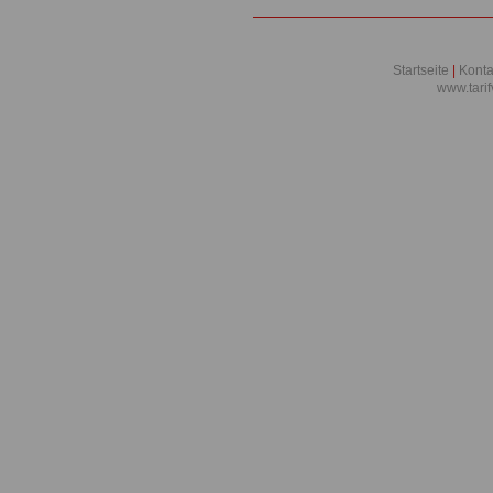
Startseite
|
Konta
www.tari