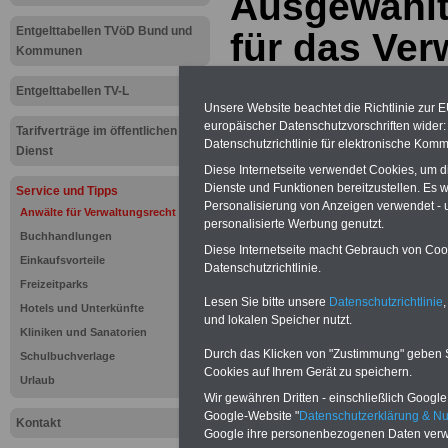
Ausgewählt
Entgelttabellen TVöD Bund und
für das Ver
Kommunen
u.a. Beamte
Entgelttabellen TV-L
Unsere Website beachtet die Richtlinie zur 
Beihilfe, V
europäischer Datenschutzvorschriften wide
Tarifverträge im öffentlichen
Datenschutzrichtlinie für elektronische Komm
Dienst
Diese Internetseite verwendet Cookies, um 
Neu aufgelegt: Oktober 20
Dienste und Funktionen bereitzustellen. Es
Service und Tipps
Personalisierung von Anzeigen verwendet - un
Anwälte für Verwaltungsrecht
personalisierte Werbung genutzt.
Buchhandlungen
Diese Internetseite macht Gebrauch von Cooki
Einkaufsvorteile
Datenschutzrichtlinie.
Freizeitparks
Lesen Sie bitte unsere
Datenschutzrichtlinie
,
Hotels und Unterkünfte
und lokalen Speicher nutzt.
Kliniken und Sanatorien
Durch das Klicken von "Zustimmung" geben Sie
Schulbuchverlage
Cookies auf Ihrem Gerät zu speichern.
Urlaub
Wir gewähren Dritten - einschließlich Google -
Google-Website "
Datenschutzerklärung & N
Kontakt
.
Google ihre personenbezogenen Daten verw