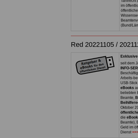
Tarifrecht
im öffent
öffentlich
Wissenswe
Beamtenve
(Bund/Lä
Red 20221105 / 20211
Exklusive
seit dem J
INFO-SERV
Beschäfti
Arbeits-be
USB-Stick
eBooks
a
beliebten
Beamte,
B
Beihilfere
Oktober 2
öffentlich
die
eBoo
Beamte), B
Geld im öf
Dienst
>>>