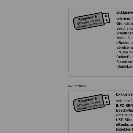
Exklusive
seit dem J
Öffentlic
Beschäfti
Arbeitsb
finden Si
eBooks
, 
Berufseins
Frauen im 
OnlineBüc
Beamtenve
(Bund/Lä
Red 20211006
Exklusive
seit dem J
INFO-SERV
Beschäfti
Arbeits-be
USB-Stick
eBooks
a
beliebten