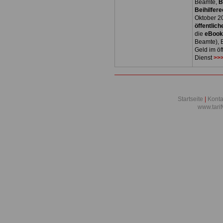
Beamte,
B
Beihilfere
Oktober 2
öffentlich
die
eBoo
Beamte), B
Geld im öf
Dienst
>>>
Startseite
|
Konta
www.tari