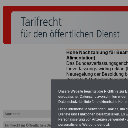
Hohe Nachzahlung für Beam
Alimentation)
Das Bundesverfassungsgericht
für verfassungs-widrig erklärt 
Neuregelung der Besoldung b
(Beamte & Ruhestandsbeamte) 
Nachzahlungen (Medienberichte
Beamte
zwischen mind. 3.000
Unsere Website beachtet die Richtlinie zur 
SERVICE gibt hierzu eine Bros
europäischer Datenschutzvorschriften wide
dem Beschluss des Gesetzentw
Datenschutzrichtlinie für elektronische Komm
wird (im II. Quartal.2026 >>>
Diese Internetseite verwendet Cookies, um 
Startseite
Dienste und Funktionen bereitzustellen. Es
Personalisierung von Anzeigen verwendet - un
personalisierte Werbung genutzt.
Tarifrecht im Öffentlichen Dienst
Urlaub und Freizeitangebote