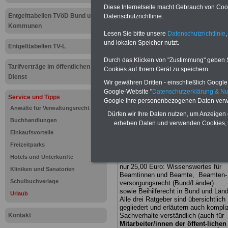
Diese Internetseite macht Gebrauch von Cooki
Entgelttabellen TVöD Bund und
Datenschutzrichtlinie.
Neu aufgelegt: Oktober 20
Kommunen
Lesen Sie bitte unsere
Datenschutzrichtlinie
,
und lokalen Speicher nutzt.
Entgelttabellen TV-L
Durch das Klicken von "Zustimmung" geben Sie
Tarifverträge im öffentlichen
Cookies auf Ihrem Gerät zu speichern.
Dienst
Wir gewähren Dritten - einschließlich Google -
Google-Website "
Datenschutzerklärung & N
Service und Tipps
Google ihre personenbezogenen Daten verw
Anwälte für Verwaltungsrecht
Dürfen wir Ihre Daten nutzen, um Anzeigen 
Buchhandlungen
erheben Daten und verwenden Cookies, 
Einkaufsvorteile
Freizeitparks
.
Hotels und Unterkünfte
BEHÖRDEN-ABO
mit 3 Ratgebern f
nur 25,00 Euro: Wissenswertes für
Kliniken und Sanatorien
Beamtinnen und Beamte, Beamten-
Schulbuchverlage
versorgungsrecht (Bund/Länder)
sowie Beihilferecht in Bund und Länd
Urlaub
Alle drei Ratgeber sind übersichtlich
gegliedert und erläutern auch kompliz
Kontakt
Sachverhalte verständlich (auch für
Mitarbeiter/innen der öffent-lichen