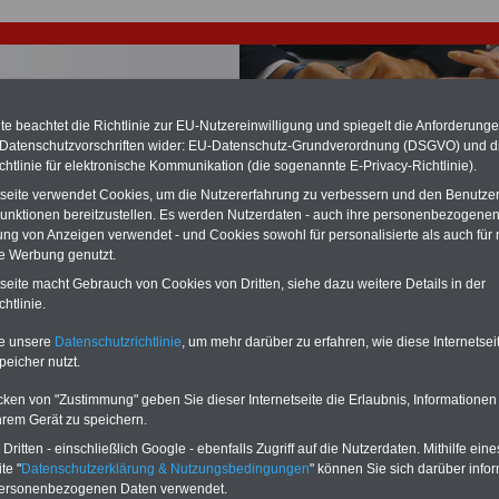
e beachtet die Richtlinie zur EU-Nutzereinwilligung und spiegelt die Anforderung
 Datenschutzvorschriften wider: EU-Datenschutz-Grundverordnung (DSGVO) und d
chtlinie für elektronische Kommunikation (die sogenannte E-Privacy-Richtlinie).
tseite verwendet Cookies, um die Nutzererfahrung zu verbessern und den Benutze
chzahlung für Beamte auch im Ruhestand (zu geringe Alimentation)
unktionen bereitzustellen. Es werden Nutzerdaten - auch ihre personenbezogenen
desverfassungsgericht hat die Berliner Landesbesoldung für verfassungs-
ung von Anzeigen verwendet - und Cookies sowohl für personalisierte als auch für 
rklärt (Berlin muss bis
März 2027 eine Neuregelung der Besoldung
te Werbung genutzt.
eßen). Auch beim Bund (Beamte & Ruhestandsbeamte) gibt es teilweise
chzahlungen (Medienberichten zufolge liegt diese für
alle (!) Beamte
tseite macht Gebrauch von Cookies von Dritten, siehe dazu weitere Details in der
n mind. 3.000 und 13.000 Euro, Der INFO-SERVICE gibt hierzu eine
htlinie.
re heraus, die unmittelbar nach dem Beschluss des Gesetzentwurfs der
gierung vorgelegt wird (im II. Quartal.2026 >>>
zur (Vor)Bestellung der
te unsere
Datenschutzrichtlinie
, um mehr darüber zu erfahren, wie diese Internetse
re
.
peicher nutzt.
cken von "Zustimmung" geben Sie dieser Internetseite die Erlaubnis, Informationen
hrem Gerät zu speichern.
nz: eBook zum Tarifrecht (TVöD und TV-L)
ritten - einschließlich Google - ebenfalls Zugriff auf die Nutzerdaten. Mithilfe eine
te "
Datenschutzerklärung & Nutzungsbedingungen
" können Sie sich darüber infor
personenbezogenen Daten verwendet.