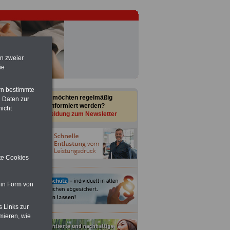
en zweier
ie
rn bestimmte
Sie möchten regelmäßig
 Daten zur
informiert werden?
nicht
Anmeldung zum Newsletter
ite Cookies
 in Form von
s Links zur
mieren, wie