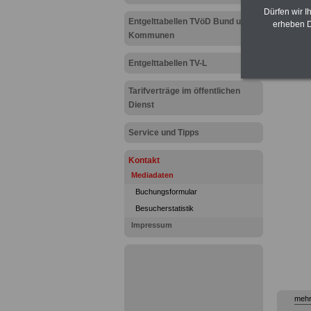
Dürfen wir I
Entgelttabellen TVöD Bund und
aufgele
erheben D
allen E
Kommunen
Entgelttabellen TV-L
Tarifverträge im öffentlichen
Dienst
Service und Tipps
Kontakt
Mediadaten
Buchungsformular
Besucherstatistik
Impressum
mehr