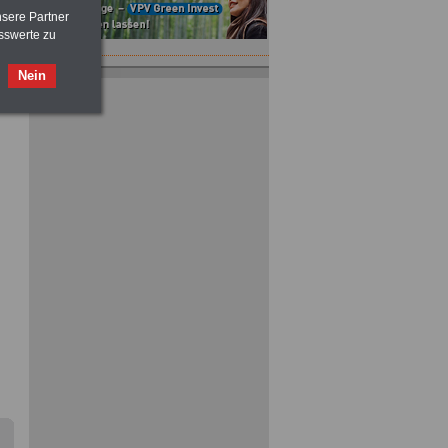
nsere Partner
sswerte zu
Nein