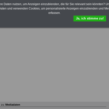
Zum Pauschalpreis von 10 Euro können Sie das im Oktober 2025 neu
hre Daten nutzen, um Anzeigen einzublenden, die für Sie relevant sein könnten? U
gte
eBook "Tarifrecht für den Öffentlichen Dienst (TVöD, TV-L) bestellen
. Mit
aten und verwenden Cookies, um personalisierte Anzeigen einzublenden und Me
ntgelttabellen für Bund/Kommunen und TV-Länder.
erfassen.
Ja, ich stimme zu!
 zu:
Mediadaten