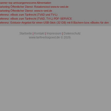
banner-top amtsangemessene Alimentation
arketing Öffentlicher Dienst: Rotationstool www.tv-oed.de
arketing Öffentlicher Dienst: www.tv-oed.de
eferenz: eBook zum Tarifrecht (TVöD und TV-L)
eferenz: eBook zum Tarifrecht (TVöD, TV-L) PDF-SERVICE
eferenz: Exklusiv-Angebot für einen USB-Stick (32 GB) mit 8 Büchern bzw. eBooks für den
fentlichen Dienst (u.a. eBook Tarifrecht
Startseite
|
Kontakt
|
Impressum
|
Datenschutz
www.tarifvertragoed.de © 2026