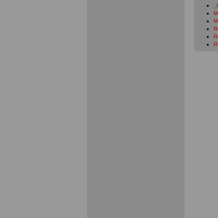
_
M
M
R
R
R
öf