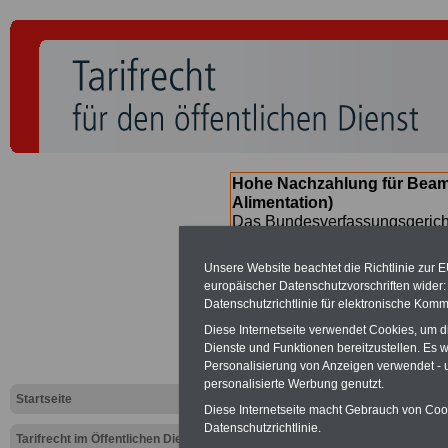
Hohe Nachzahlung für Beam
Alimentation)
Das Bundesverfassungsgericht
für verfassungs-widrig erklärt 
Neuregelung der Besoldung b
Unsere Website beachtet die Richtlinie zur 
(Beamte & Ruhestandsbeamte) 
europäischer Datenschutzvorschriften wide
Nachzahlungen (Medienberichte
Datenschutzrichtlinie für elektronische Komm
Beamte
zwischen mind. 3.000
Diese Internetseite verwendet Cookies, um 
SERVICE gibt hierzu eine Bros
Dienste und Funktionen bereitzustellen. Es
dem Beschluss des Gesetzentw
Personalisierung von Anzeigen verwendet - un
wird (im II. Quartal.2026 >>>
personalisierte Werbung genutzt.
Startseite
Diese Internetseite macht Gebrauch von Cooki
Datenschutzrichtlinie.
Tarifrecht im Öffentlichen Dienst