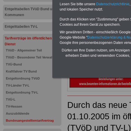
Bundesanges
Lesen Sie bitte unsere
Datenschutzrichtlinie
,
Entgelttabellen TVöD Bund und
und lokalen Speicher nutzt.
(BAT)
Kommunen
Durch das Klicken von "Zustimmung" geben Sie
Cookies auf Ihrem Gerät zu speichern.
Entgelttabellen TV-L
Neu aufgelegt: Oktober 20
Wir gewähren Dritten - einschließlich Google -
Google-Website "
Datenschutzerklärung & N
Tarifverträge im öffentlichen
Google ihre personenbezogenen Daten verw
Dienst
Dürfen wir Ihre Daten nutzen, um Anzeigen 
TVöD - Allgemeiner Teil
erheben Daten und verwenden Cookies, 
TVöD - Besonderer Teil Verwaltung
TVÜ-Bund
Kraftfahrer TV Bund
Entgeltordnung TVöD
TV-Länder TV-L
Entgeltordnung TV-L
TVÜ-L
Durch das neue T
TV-Hessen
01.10.2005 im öf
Auszubildende
Bundesangestelltentarifvertrag
(TVöD und TV-L)