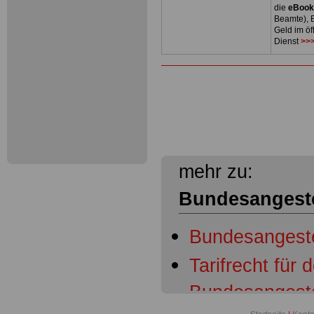
die
eBoo
Beamte), B
Geld im öf
Dienst
>>>
mehr zu:
Bundesangestel
Bundesangestel
Tarifrecht für 
Bundesangestel