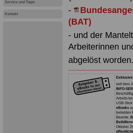
Service und Tipps
-
Bundesangest
Kontakt
(BAT)
- und der Mantelt
Arbeiterinnen un
abgelöst worden
Exklusive
seit dem J
INFO-SERV
Beschäfti
Arbeits-be
USB-Stick
eBooks
a
beliebten
Beamte,
B
Beihilfere
Oktober 2
öffentlich