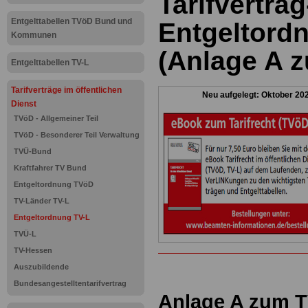
Tarifvertra
Entgelttabellen TVöD Bund und
Entgeltord
Kommunen
(Anlage A 
Entgelttabellen TV-L
Tarifverträge im öffentlichen
Neu aufgelegt: Oktober 20
Dienst
TVöD - Allgemeiner Teil
TVöD - Besonderer Teil Verwaltung
TVÜ-Bund
Kraftfahrer TV Bund
Entgeltordnung TVöD
TV-Länder TV-L
Entgeltordnung TV-L
TVÜ-L
TV-Hessen
Auszubildende
Bundesangestelltentarifvertrag
Anlage A zum T