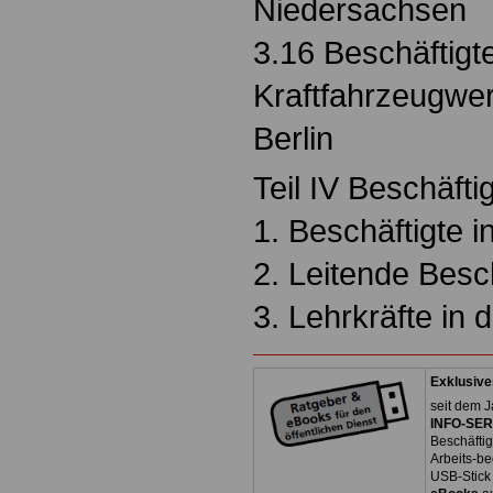
Niedersachsen
3.16 Beschäftigte
Kraftfahrzeugwe
Berlin
Teil IV Beschäfti
1. Beschäftigte i
2. Leitende Besch
3. Lehrkräfte in 
Exklusive
seit dem J
INFO-SERV
Beschäfti
Arbeits-be
USB-Stick