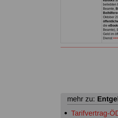
eBooks
a
beliebten
Beamte,
B
Beihilfere
Oktober 2
öffentlich
die
eBoo
Beamte), B
Geld im öf
Dienst
>>>
mehr zu:
Entge
Tarifvertrag-Ö