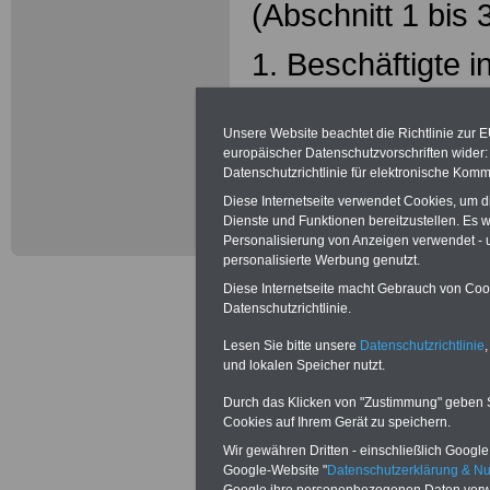
(Abschnitt 1 bis
1. Beschäftigte i
Bibliotheken, B
Unsere Website beachtet die Richtlinie zur 
(Abschnitt 1 ab 
europäischer Datenschutzvorschriften wide
Datenschutzrichtlinie für elektronische Komm
1. Beschäftigte i
Diese Internetseite verwendet Cookies, um 
Dienste und Funktionen bereitzustellen. Es
Bibliotheken, B
Personalisierung von Anzeigen verwendet - un
personalisierte Werbung genutzt.
(Überschrift Absc
Diese Internetseite macht Gebrauch von Cooki
Datenschutzrichtlinie.
Dezember 2019:
Lesen Sie bitte unsere
Datenschutzrichtlinie
,
und lokalen Speicher nutzt.
2. Ärzte, Apothek
Durch das Klicken von "Zustimmung" geben Sie
Zahnärzte
Cookies auf Ihrem Gerät zu speichern.
Wir gewähren Dritten - einschließlich Google -
(Überschrift Absc
Google-Website "
Datenschutzerklärung & N
Google ihre personenbezogenen Daten verw