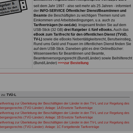
seit dem Jahr 1997 - also seit mehr als 25 Jahren - informiert
der
INFO-SERVICE Öffentlicher Dienst/Beamtinnen und
Beamte
die Beschäftigten zu wichtigen Themen rund um
Einkommen und Arbeitsbedingungen, u.a. auch zu
Tarifverträgen (tv-oed.de)
. Insgesamt finden Sie auf dem
USB-Stick (32 GB)
drei Ratgeber
&
fünf eBooks.
Auch das
eBook zum Tarifrecht für den öffentlichen Dienst (TVöD,
TV-L)
sowie die eBooks Nebentätigkeitsrecht, Berufseinstieg,
Rund ums Geld und Frauen im öffentlichen Dienst finden Sie
auf dem USB-Stick. Daneben gibt es drei OnlineBücher:
Wissenswertes für Beamtinnen und Beamte,
Beamtenversorgungsrecht (Bund/Länder) sowie Beihilferecht
(Bund/Länder)
>>>zur Bestellung
 zu:
TVÜ-L
arifvertrag zur Überleitung der Beschäftigten der Länder in den TV-L und zur Regelung des
bergangsrechts (TVÜ-Länder): Anlage: 1A Ersetzte Tarifverträge
arifvertrag zur Überleitung der Beschäftigten der Länder in den TV-L und zur Regelung des
bergangsrechts (TVÜ-Länder): Anlage: 1B Ersetzte Tarifverträge
arifvertrag zur Überleitung der Beschäftigten der Länder in den TV-L und zur Regelung des
bergangsrechts (TVÜ-Länder): Anlage: 1C Fortgeltende Tarifverträge
arifvertrag zur Überleitung der Beschäftigten der Länder in den TV-L und zur Regelung des