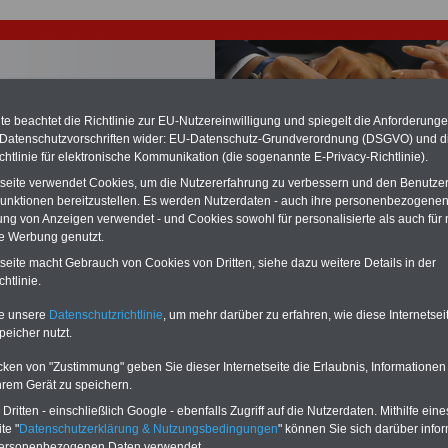
e beachtet die Richtlinie zur EU-Nutzereinwilligung und spiegelt die Anforderung
 Datenschutzvorschriften wider: EU-Datenschutz-Grundverordnung (DSGVO) und d
chtlinie für elektronische Kommunikation (die sogenannte E-Privacy-Richtlinie).
chzahlung für Beamte auch im Ruhestand (zu geringe Alimentation)
tseite verwendet Cookies, um die Nutzererfahrung zu verbessern und den Benutze
desverfassungsgericht hat die Berliner Landesbesoldung für verfassungs-
unktionen bereitzustellen. Es werden Nutzerdaten - auch ihre personenbezogenen
rklärt (Berlin muss bis
März 2027 eine Neuregelung der Besoldung
ung von Anzeigen verwendet - und Cookies sowohl für personalisierte als auch für 
eßen). Auch beim Bund (Beamte & Ruhestandsbeamte) gibt es teilweise
te Werbung genutzt.
chzahlungen (Medienberichten zufolge liegt diese für
alle (!) Beamte
n mind. 3.000 und 13.000 Euro, Der INFO-SERVICE gibt hierzu eine
tseite macht Gebrauch von Cookies von Dritten, siehe dazu weitere Details in der
re heraus, die unmittelbar nach dem Beschluss des Gesetzentwurfs der
htlinie.
gierung vorgelegt wird (im II. Quartal.2026 >>>
zur (Vor)Bestellung der
re
.
te unsere
Datenschutzrichtlinie
, um mehr darüber zu erfahren, wie diese Internetse
peicher nutzt.
cken von "Zustimmung" geben Sie dieser Internetseite die Erlaubnis, Informationen
ertrag zur Überleitung der Beschäftigten der Länder in den
hrem Gerät zu speichern.
nd zur Regelung des Übergangsrechts (TVÜ-Länder) -
ritten - einschließlich Google - ebenfalls Zugriff auf die Nutzerdaten. Mithilfe eine
cht
te "
Datenschutzerklärung & Nutzungsbedingungen
" können Sie sich darüber infor
personenbezogenen Daten verwendet.