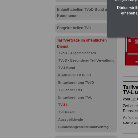
Dürfen wir I
Entgelttabellen TVöD Bund und
erheben D
Kommunen
Entgelttabellen TV-L
Tarifverträge im öffentlichen
Dienst
TVöD - Allgemeiner Teil
TVöD - Besonderer Teil Verwaltung
TVÜ-Bund
Kraftfahrer TV Bund
Entgeltordnung TVöD
Tarifv
TV-Länder TV-L
TV-L 
Entgeltordnung TV-L
vom 12. 
TVÜ-L
Zwischen
Dienstes 
TV-Hessen
Auf diese
Auszubildende
sowie wei
Bundesangestelltentarifvertrag