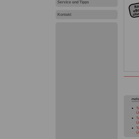
Service und Tipps
Kontakt
mehr
T
Ü
T
Ü
T
Ü
T