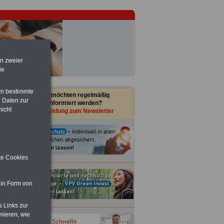
en zweier
ie
rn bestimmte
Sie möchten regelmäßig
 Daten zur
informiert werden?
nicht
Anmeldung zum Newsletter
ite Cookies
 in Form von
s Links zur
mieren, wie