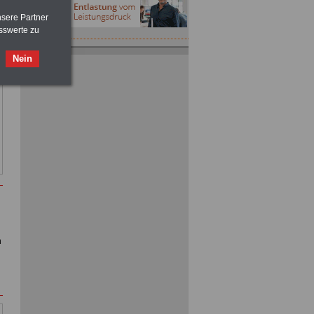
nsere Partner
sswerte zu
Nein
n