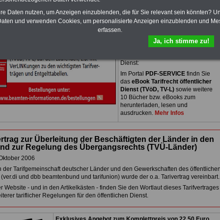
PDF-SERVICE:
15 Euro
Neu aufgelegt: Oktober 2025
hre Daten nutzen, um Anzeigen einzublenden, die für Sie relevant sein könnten? U
Zum Komplettpreis von nur 15,00
aten und verwenden Cookies, um personalisierte Anzeigen einzublenden und Me
Euro (inkl. MwSt.) bei einer Laufzeit
erfassen.
von 12 Monaten bleiben Sie bei den
wichtigen Fragen zum Öffentlichen
Ja, ich stimme zu!
Dienst auf dem Laufenden, u.a.
Tarifverträge für den öffentlichen
Dienst:
Im Portal
PDF-SERVICE
findn Sie
das
eBook Tarifrecht öffentlicher
Dienst (TVöD, TV-L)
sowie weitere
10 Bücher bzw. eBooks zum
herunterladen, lesen und
ausdrucken.
Mehr Infos
ertrag zur Überleitung der Beschäftigten der Länder in den
und zur Regelung des Übergangsrechts (TVÜ-Länder)
Oktober 2006
 der Tarifgemeinschaft deutscher Länder und den Gewerkschaften des öffentliche
(ver.di und dbb beamtenbund und tarifunion) wurde der o.a. Tarivertrag vereinbart.
r Website - und in den Artikelkästen - finden Sie den Wortlaut dieses Tarifvertrages
terer tariflicher Regelungen für den öffentlichen Dienst.
Exklusives Angebot zum Komplettpreis von 22,50 Euro