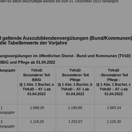
eiten für ältere Beschäftigte werden bis zum 31. Dezember 2022 verlängert.
ll geltende Auszubildendenvergütungen (Bund/Kommunen
die Tabellenwerte der Vorjahre
ungsvergütungen im öffentlichen Dienst - Bund und Kommunen (TVöD)
BiG und Pflege ab 01.04.2022
dungsjahr
TVAöD
TVAöD
TVAöD
Besonderer Teil
Besonderer Teil
- Besonderer Teil
BBiG
Pflege
Pflege -
(§ 1 Abs. 1 Buchst. a
(§ 1 Abs. 1 Buchst. b
(§ 1 Abs. 1 Buchst. c
TVAöD – AT -) ab
TVAöD – AT -) ab
TVAöD – AT -) ab
01.04.2022
01.04.2022
01.04.2022
1.
1.068,26
1.190,69
1.065.24
dungsjahr
2.
1.118,20
1.252,07
1.125,30
dungsjahr