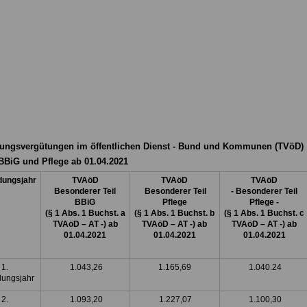
ungsvergütungen im öffentlichen Dienst - Bund und Kommunen (TVöD)
BiG und Pflege ab 01.04.2021
dungsjahr
TVAöD
TVAöD
TVAöD
Besonderer Teil
Besonderer Teil
- Besonderer Teil
BBiG
Pflege
Pflege -
(§ 1 Abs. 1 Buchst. a
(§ 1 Abs. 1 Buchst. b
(§ 1 Abs. 1 Buchst. c
TVAöD – AT -) ab
TVAöD – AT -) ab
TVAöD – AT -) ab
01.04.2021
01.04.2021
01.04.2021
1.
1.043,26
1.165,69
1.040.24
dungsjahr
2.
1.093,20
1.227,07
1.100,30