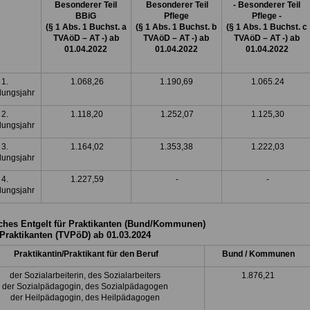
Besonderer Teil
Besonderer Teil
- Besonderer Teil
BBiG
Pflege
Pflege -
(§ 1 Abs. 1 Buchst. a
(§ 1 Abs. 1 Buchst. b
(§ 1 Abs. 1 Buchst. c
TVAöD – AT -) ab
TVAöD – AT -) ab
TVAöD – AT -) ab
01.04.2022
01.04.2022
01.04.2022
1.
1.068,26
1.190,69
1.065.24
dungsjahr
2.
1.118,20
1.252,07
1.125,30
dungsjahr
3.
1.164,02
1.353,38
1.222,03
dungsjahr
4.
1.227,59
-
-
dungsjahr
ches Entgelt für Praktikanten (Bund/Kommunen)
 Praktikanten (TVPöD) ab 01.03.2024
Praktikantin/Praktikant für den Beruf
Bund / Kommunen
der Sozialarbeiterin, des Sozialarbeiters
1.876,21
der Sozialpädagogin, des Sozialpädagogen
der Heilpädagogin, des Heilpädagogen