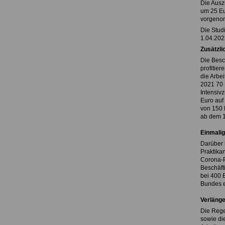
Die Ausz
um 25 Eu
vorgeno
Die Stud
1.04.202
Zusätzli
Die Besc
profitier
die Arbe
2021 70 
Intensiv
Euro auf
von 150 E
ab dem 1
Einmali
Darüber 
Praktika
Corona-P
Beschäfti
bei 400 
Bundes e
Verlänge
Die Rege
sowie die