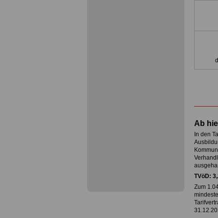
d
Ab hie
In den Ta
Ausbildu
Kommunen
Verhandl
ausgehan
TVöD: 3,
Zum 1.04
mindeste
Tarifver
31.12.20