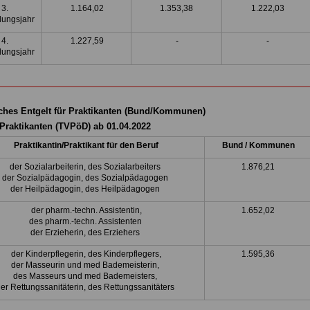
3.
1.164,02
1.353,38
1.222,03
dungsjahr
4.
1.227,59
-
-
dungsjahr
ches Entgelt für Praktikanten (Bund/Kommunen)
 Praktikanten (TVPöD) ab 01.04.2022
Praktikantin/Praktikant für den Beruf
Bund / Kommunen
der Sozialarbeiterin, des Sozialarbeiters
1.876,21
der Sozialpädagogin, des Sozialpädagogen
der Heilpädagogin, des Heilpädagogen
der pharm.-techn. Assistentin,
1.652,02
des pharm.-techn. Assistenten
der Erzieherin, des Erziehers
der Kinderpflegerin, des Kinderpflegers,
1.595,36
der Masseurin und med Bademeisterin,
des Masseurs und med Bademeisters,
er Rettungssanitäterin, des Rettungssanitäters