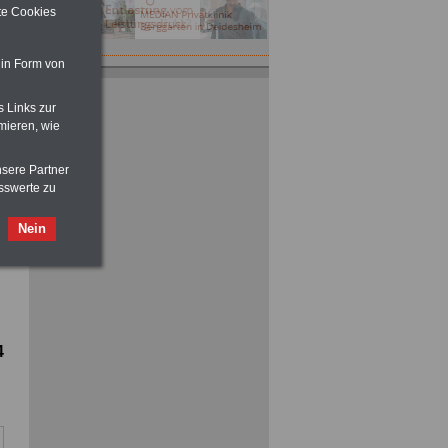
ite Cookies
 in Form von
s Links zur
mieren, wie
nsere Partner
sswerte zu
Nein
4