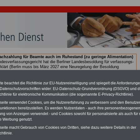
chzahlung für Beamte auch im Ruhestand (zu geringe Alimentation)
desverfassungsgericht hat die Berliner Landesbesoldung für verfassungs-
rklärt (Berlin muss bis
März 2027 eine Neuregelung der Besoldung
eßen). Auch beim Bund (Beamte & Ruhestandsbeamte) gibt es teilweise
chzahlungen (Medienberichten zufolge liegt diese für
alle (!) Beamte
n mind. 3.000 und 13.000 Euro, Der INFO-SERVICE gibt hierzu eine
e beachtet die Richtlinie zur EU-Nutzereinwilligung und spiegelt die Anforderung
re heraus, die unmittelbar nach dem Beschluss des Gesetzentwurfs der
 Datenschutzvorschriften wider: EU-Datenschutz-Grundverordnung (DSGVO) und d
gierung vorgelegt wird (im II. Quartal.2026 >>>
zur (Vor)Bestellung der
chtlinie für elektronische Kommunikation (die sogenannte E-Privacy-Richtlinie).
re
.
tseite verwendet Cookies, um die Nutzererfahrung zu verbessern und den Benutze
unktionen bereitzustellen. Es werden Nutzerdaten - auch ihre personenbezogenen
ung von Anzeigen verwendet - und Cookies sowohl für personalisierte als auch für 
ldungsvergütungen TVöD-BBiG VKA
te Werbung genutzt.
tseite macht Gebrauch von Cookies von Dritten, siehe dazu weitere Details in der
PDF-SERVICE
nur 15 Euro
Neu aufgelegt: Oktober 2025
htlinie.
Zum Komplettpreis von nur 15,00