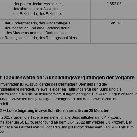
der pharm.-techn. Assistentin,
1.652,02
des pharm.-techn. Assistenten
der Erzieherin, des Erziehers
der Kinderpflegerin, des Kinderpflegers,
1.595,36
der Masseurin und med Bademeisterin,
des Masseurs und med Bademeisters,
er Rettungssanitäterin, des Rettungssanitäters
r Tabellenwerte der Ausbildungsvergütungen der Vorjahre
rifverträgen für Auszubildende des öffentlichen Dienstes sind die
ngsentgelte geregelt. In jeweils eigenen Tarifrunden für den Bund und die
 werden auch die Ausbildungsvergütungen geregelt. Die Vergütungen werden i
ungen zwischen den jeweiligen Arbeitgebern und den Gewerkschaften
delt.
2 % Lohnsteigerung in zwei Schritten innerhalb von 28 Monaten
.2021 wurden die Tabellenentgelte für alle Beschäftigten um 1,4 Prozent,
ns aber um 50 Euro, erhöht und ab dem 1.04..2022 um weitere 1,8 Prozent. Der
trag hat eine Laufzeit von 28 Monaten und gilt rückwirkend vom 1.09.2020 bis zum
22.