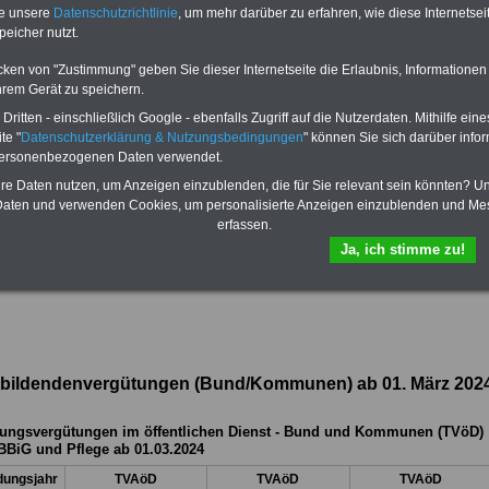
Euro bei einer Laufzeit von 12
te unsere
Datenschutzrichtlinie
, um mehr darüber zu erfahren, wie diese Internetse
Monaten bleiben Sie in den
peicher nutzt.
wichtigsten Fragen zum Öffentlichen
Dienst auf dem Laufenden: Sie
cken von "Zustimmung" geben Sie dieser Internetseite die Erlaubnis, Informationen
finden im Portal
PDF-SERVICE
auch
hrem Gerät zu speichern.
das
eBook Tarifrecht öffentlicher
Dienst (TVöD, TV-L)
sowie weitere
ritten - einschließlich Google - ebenfalls Zugriff auf die Nutzerdaten. Mithilfe eine
10 Bücher bzw. eBooks zum
te "
Datenschutzerklärung & Nutzungsbedingungen
" können Sie sich darüber infor
herunterladen, lesen und
personenbezogenen Daten verwendet.
ausdrucken.
Mehr Infos
hre Daten nutzen, um Anzeigen einzublenden, die für Sie relevant sein könnten? U
aten und verwenden Cookies, um personalisierte Anzeigen einzublenden und Me
erfassen.
Ja, ich stimme zu!
ldungsvergütungen (TVöD-BBiG VKA)
bildendenvergütungen (Bund/Kommunen) ab 01. März 202
ungsvergütungen im öffentlichen Dienst - Bund und Kommunen (TVöD)
BiG und Pflege ab 01.03.2024
dungsjahr
TVAöD
TVAöD
TVAöD