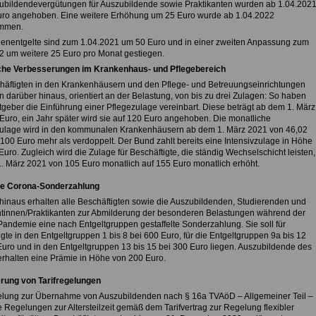
ubildendevergütungen für Auszubildende sowie Praktikanten wurden ab 1.04.202
ro angehoben. Eine weitere Erhöhung um 25 Euro wurde ab 1.04.2022
mmen.
ienentgelte sind zum 1.04.2021 um 50 Euro und in einer zweiten Anpassung zum
2 um weitere 25 Euro pro Monat gestiegen.
che Verbesserungen im Krankenhaus- und Pflegebereich
häftigten in den Krankenhäusern und den Pflege- und Betreuungseinrichtungen
en darüber hinaus, orientiert an der Belastung, von bis zu drei Zulagen: So haben
itgeber die Einführung einer Pflegezulage vereinbart. Diese beträgt ab dem 1. März
Euro, ein Jahr später wird sie auf 120 Euro angehoben. Die monatliche
zulage wird in den kommunalen Krankenhäusern ab dem 1. März 2021 von 46,02
 100 Euro mehr als verdoppelt. Der Bund zahlt bereits eine Intensivzulage in Höhe
uro. Zugleich wird die Zulage für Beschäftigte, die ständig Wechselschicht leisten,
. März 2021 von 105 Euro monatlich auf 155 Euro monatlich erhöht.
ge Corona-Sonderzahlung
hinaus erhalten alle Beschäftigten sowie die Auszubildenden, Studierenden und
ntinnen/Praktikanten zur Abmilderung der besonderen Belastungen während der
andemie eine nach Entgeltgruppen gestaffelte Sonderzahlung. Sie soll für
gte in den Entgeltgruppen 1 bis 8 bei 600 Euro, für die Entgeltgruppen 9a bis 12
Euro und in den Entgeltgruppen 13 bis 15 bei 300 Euro liegen. Auszubildende des
rhalten eine Prämie in Höhe von 200 Euro.
rung von Tarifregelungen
lung zur Übernahme von Auszubildenden nach § 16a TVAöD – Allgemeiner Teil –
 Regelungen zur Altersteilzeit gemäß dem Tarifvertrag zur Regelung flexibler