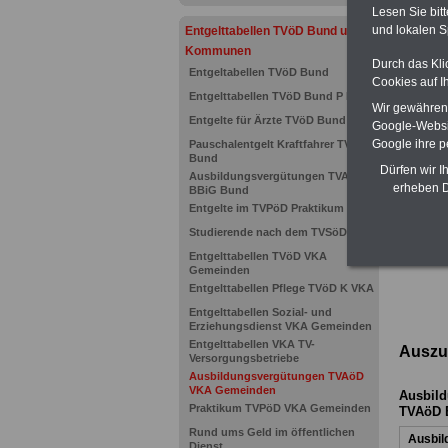
Lesen Sie bit
und lokalen S
Entgelttabellen TVöD Bund und
Kommunen
Durch das Kli
Entgeltabellen TVöD Bund
Cookies auf I
Entgelttabellen TVöD Bund P Pflege
Wir gewähren D
Entgelte für Ärzte TVöD Bund
Google-Websi
Google ihre 
Pauschalentgelt Kraftfahrer TVöD
Bund
Dürfen wir I
Ausbildungsvergütungen TVAöD
erheben D
BBiG Bund
Entgelte im TVPöD Praktikum Bund
Studierende nach dem TVSöD
Ausbi
Entgelttabellen TVöD VKA
Gemeinden
Entgelttabellen Pflege TVöD K VKA
Entgelttabellen Sozial- und
Erziehungsdienst VKA Gemeinden
Entgelttabellen VKA TV-
Auszu
Versorgungsbetriebe
Ausbildungsvergütungen TVAöD
VKA Gemeinden
Ausbild
Praktikum TVPöD VKA Gemeinden
TVAöD B
Rund ums Geld im öffentlichen
Ausbil
Dienst