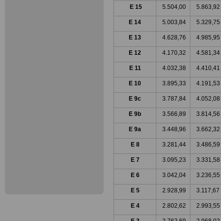
E 15
5.504,00
5.863,92
E 14
5.003,84
5.329,75
E 13
4.628,76
4.985,95
E 12
4.170,32
4.581,34
E 11
4.032,38
4.410,41
E 10
3.895,33
4.191,53
E 9c
3.787,84
4.052,08
E 9b
3.566,89
3.814,56
E 9a
3.448,96
3.662,32
E 8
3.281,44
3.486,59
E 7
3.095,23
3.331,58
E 6
3.042,04
3.236,55
E 5
2.928,99
3.117,67
E 4
2.802,62
2.993,55