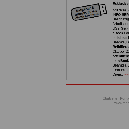
Exklusive
seit dem J
INFO-SERV
Beschäfti
Arbeits-be
USB-Stick
eBooks
a
beliebten
Beamte,
B
Beihilfere
Oktober 2
öffentlich
die
eBoo
Beamte), B
Geld im öf
Dienst
>>>
Startseite
|
Konta
www.tari