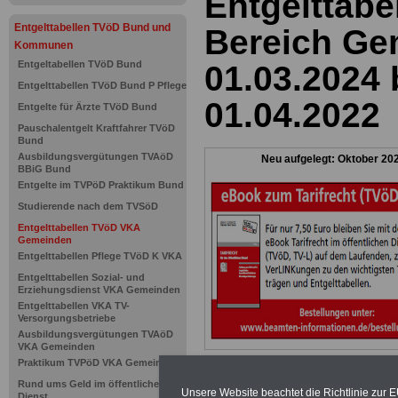
Entgelttab
Entgelttabellen TVöD Bund und
Bereich Ge
Kommunen
Entgeltabellen TVöD Bund
01.03.2024 
Entgelttabellen TVöD Bund P Pflege
01.04.2022
Entgelte für Ärzte TVöD Bund
Pauschalentgelt Kraftfahrer TVöD
Bund
Ausbildungsvergütungen TVAöD
Neu aufgelegt: Oktober 20
BBiG Bund
Entgelte im TVPöD Praktikum Bund
Studierende nach dem TVSöD
Entgelttabellen TVöD VKA
Gemeinden
Entgelttabellen Pflege TVöD K VKA
Entgelttabellen Sozial- und
Erziehungsdienst VKA Gemeinden
Entgelttabellen VKA TV-
Versorgungsbetriebe
Ausbildungsvergütungen TVAöD
VKA Gemeinden
Praktikum TVPöD VKA Gemeinden
Rund ums Geld im öffentlichen
Unsere Website beachtet die Richtlinie zur 
Dienst