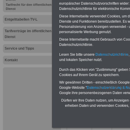
europäischer Datenschutzvorschriften wide
Tarifrecht für den öffentlichen
Entgelttabe
Datenschutzrichtlinie für elektronische Komm
Dienst
Diese Internetseite verwendet Cookies, um 
öffentliche
Entgelttabellen TV-L
Dienste und Funktionen bereitzustellen. Es
Personalisierung von Anzeigen verwendet - un
TVöD VKA 
Tarifverträge im öffentlichen
personalisierte Werbung genutzt.
Dienst
Diese Internetseite macht Gebrauch von Cooki
Gemeinden 
Datenschutzrichtlinie.
Service und Tipps
Tabelle ab 
Lesen Sie bitte unsere
Datenschutzrichtlinie
,
und lokalen Speicher nutzt.
Kontakt
Die Tabellenwert
Durch das Klicken von "Zustimmung" geben Sie
Cookies auf Ihrem Gerät zu speichern.
Ost gleichermaße
Wir gewähren Dritten - einschließlich Google -
Google-Website "
Datenschutzerklärung & N
Tarigebiete Wes
Google ihre personenbezogenen Daten verw
Dürfen wir Ihre Daten nutzen, um Anzeigen 
vereinheitlicht 
erheben Daten und verwenden Cookies, 
Stufe 1
Stufe 2
E 15Ü
-
6.752,60