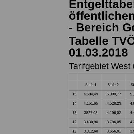
Entgelttabe
öffentliche
-
Bereich 
Tabelle TV
01.03.2018
Tarifgebiet West
Stufe 1
Stufe 2
S
15
4.584,49
5.000,77
5.
14
4.151,65
4.528,23
4.
13
3827,03
4.196,02
4.
12
3.430,90
3.796,05
4.
11
3.312,60
3.656,01
3.