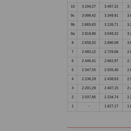
10
3.194,27
3.497,22
3.
9c
3.099,42
3.349,91
3.
9b
2.865,63
3.126,71
3.
9a
2.818,96
3.049,32
3.
8
2.656,52
2.890,09
3.
7
2.493,12
2.729,06
2.
6
2.446,41
2.662,97
2.
5
2.347,55
2.555,40
2.
4
2.236,29
2.438,63
2.
3
2.201,29
2.407,15
2.
2
2.037,85
2.234,74
2.
1
-
1.827,17
1.