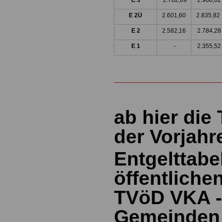
E 3
2.762,69
2.968,02
E 2Ü
2.601,60
2.835,82
E 2
2.582,16
2.784,28
E 1
-
2.355,52
ab hier die
der Vorjahr
Entgelttabe
öffentliche
TVöD VKA 
Gemeinden