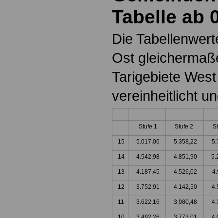
Tabelle ab 
Die Tabellenwert
Ost gleichermaße
Tarigebiete Wes
vereinheitlicht 
Stufe 1
Stufe 2
S
15
5.017,06
5.358,22
5.
14
4.542,98
4.851,90
5.
13
4.187,45
4.526,02
4.
12
3.752,91
4.142,50
4.
11
3.622,16
3.980,48
4.
10
3.492,26
3.773,01
4.