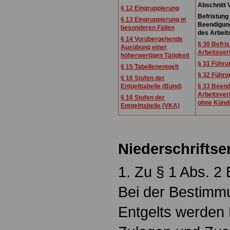
Abschnitt 
§ 12 Eingruppierung
Befristung
§ 13 Eingruppierung in
Beendigun
besonderen Fällen
des Arbeit
§ 14 Vorübergehende
§ 30 Befris
Ausübung einer
Arbeitsver
höherwertigen Tätigkeit
§ 31 Führu
§ 15 Tabellenentgelt
§ 32 Führun
§ 16 Stufen der
Entgelttabelle (Bund)
§ 33 Beend
Arbeitsver
§ 16 Stufen der
ohne Künd
Entgelttabelle (VKA)
Niederschriftse
1. Zu § 1 Abs. 2 
Bei der Bestimm
Entgelts werden 