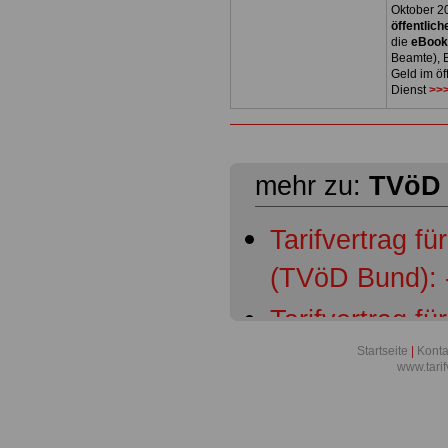
Oktober 2
öffentlich
die
eBoo
Beamte), B
Geld im öf
Dienst
>>>
mehr zu:
TVöD 
Tarifvertrag fü
(TVöD Bund): 
Tarifvertrag fü
(TVöD): § 1 G
Startseite
|
Konta
www.tari
Tarifvertrag fü
(TVöD): § 2 Ar