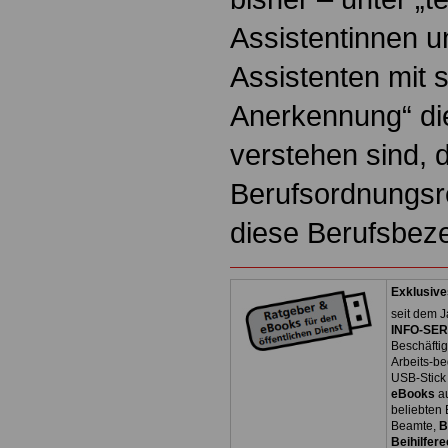
Assistentinnen u
Assistenten mit s
Anerkennung“ di
verstehen sind, 
Berufsordnungsre
diese Berufsbeze
Exklusive
seit dem J
INFO-SERV
Beschäfti
Arbeits-be
USB-Stick
eBooks
a
beliebten
Beamte,
B
Beihilfere