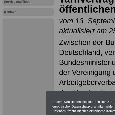
Service und Tipps
öffentliche
Kontakt
vom 13. Septemb
aktualisiert am 
Zwischen der Bu
Deutschland, ver
Bundesministeri
der Vereinigung
Arbeitgeberverbä
den Vorstand, ein
Vereinte Dienstl
Unsere Website beachtet die Richtlinie zur 
europäischer Datenschutzvorschriften wide
(ver.di), vertret
Datenschutzrichtlinie für elektronische Komm