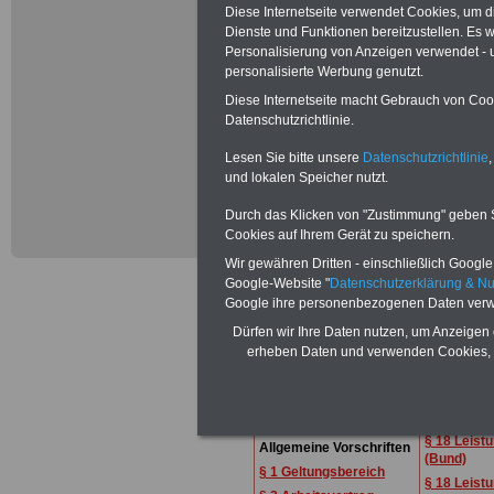
Diese Internetseite verwendet Cookies, um 
Bundesvorstand,
Dienste und Funktionen bereitzustellen. Es
Personalisierung von Anzeigen verwendet - un
handelnd für - G
personalisierte Werbung genutzt.
Diese Internetseite macht Gebrauch von Cooki
Polizei, - Indus
Datenschutzrichtlinie.
– Agrar – Umwelt
Lesen Sie bitte unsere
Datenschutzrichtlinie
,
und lokalen Speicher nutzt.
Erziehung und W
Durch das Klicken von "Zustimmung" geben Sie
Cookies auf Ihrem Gerät zu speichern.
andererseits wir
Wir gewähren Dritten - einschließlich Google -
vereinbart:
.
Google-Website "
Datenschutzerklärung & N
Google ihre personenbezogenen Daten verw
Dürfen wir Ihre Daten nutzen, um Anzeigen 
erheben Daten und verwenden Cookies, 
Inhaltsverzeichnis
§ 17 Allge
Regelunge
A. Allgemeiner Teil
Stufen
Abschnitt I:
§ 18 Leist
Allgemeine Vorschriften
(Bund)
§ 1 Geltungsbereich
§ 18 Leist