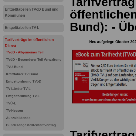
Tarifvertrag
Entgelttabellen TVöD Bund und
öffentliche
Kommunen
Bund): - Üb
Entgelttabellen TV-L
Tarifverträge im öffentlichen
Neu aufgelegt: Oktober 20
Dienst
TVöD - Allgemeiner Teil
TVöD - Besonderer Teil Verwaltung
TVÜ-Bund
Kraftfahrer TV Bund
Entgeltordnung TVöD
TV-Länder TV-L
Entgeltordnung TV-L
TVÜ-L
TV-Hessen
Auszubildende
Bundesangestelltentarifvertrag
Tarifvertrag