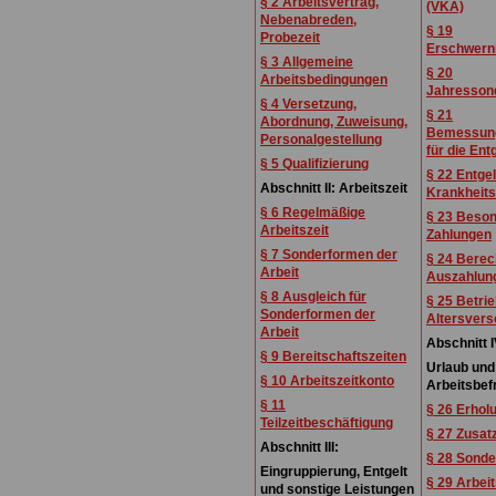
§ 2 Arbeitsvertrag,
(VKA)
Nebenabreden,
§ 19
Probezeit
Erschwern
§ 3 Allgemeine
§ 20
Arbeitsbedingungen
Jahresson
§ 4 Versetzung,
§ 21
Abordnung, Zuweisung,
Bemessung
Personalgestellung
für die Ent
§ 5 Qualifizierung
§ 22 Entgel
Abschnitt II: Arbeitszeit
Krankheitsf
§ 6 Regelmäßige
§ 23 Beso
Arbeitszeit
Zahlungen
§ 7 Sonderformen der
§ 24 Bere
Arbeit
Auszahlung
§ 8 Ausgleich für
§ 25 Betrie
Sonderformen der
Altersver
Arbeit
Abschnitt 
§ 9 Bereitschaftszeiten
Urlaub und
§ 10 Arbeitszeitkonto
Arbeitsbef
§ 11
§ 26 Erhol
Teilzeitbeschäftigung
§ 27 Zusat
Abschnitt III:
§ 28 Sonde
Eingruppierung, Entgelt
§ 29 Arbei
und sonstige Leistungen