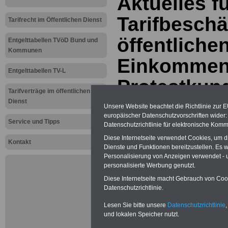
Aktuelles f
Tarifbeschä
Tarifrecht im Öffentlichen Dienst
öffentliche
Entgelttabellen TVöD Bund und
Kommunen
Einkommen
Entgelttabellen TV-L
Protestkun
Tarifverträge im öffentlichen
Salzgitter -
Dienst
Unsere Website beachtet die Richtlinie zur 
europäischer Datenschutzvorschriften wide
Prozent me
Service und Tipps
Datenschutzrichtlinie für elektronische Komm
Diese Internetseite verwendet Cookies, um 
Kontakt
realistisch
Dienste und Funktionen bereitzustellen. Es
Personalisierung von Anzeigen verwendet - un
08.03.2012
personalisierte Werbung genutzt.
Diese Internetseite macht Gebrauch von Cooki
Datenschutzrichtlinie.
Neu aufgelegt: Oktober 20
Lesen Sie bitte unsere
Datenschutzrichtlinie
,
und lokalen Speicher nutzt.