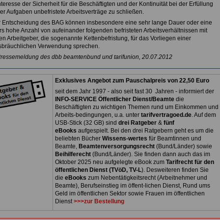
Interesse der Sicherheit für die Beschäftigten und der Kontinuität bei der Erfüllung
her Aufgaben unbefristete Arbeitsverträge zu schließen.
 Entscheidung des BAG können insbesondere eine sehr lange Dauer oder eine
s hohe Anzahl von aufeinander folgenden befristeten Arbeitsverhältnissen mit
n Arbeitgeber, die sogenannte Kettenbefristung, für das Vorliegen einer
sbräuchlichen Verwendung sprechen.
Pressemeldung des dbb beamtenbund und tarifunion, 20.07.2012
Exklusives Angebot zum Pauschalpreis von 22,50 Euro
seit dem Jahr 1997 - also seit fast 30 Jahren - informiert der
INFO-SERVICE Öffentlicher Dienst/Beamte
die
Beschäftigten zu wichtigen Themen rund um Einkommen und
Arbeits-bedingungen, u.a. unter
tarifvertragoed.de
. Auf dem
USB-Stick (32 GB) sind
drei Ratgeber
&
fünf
eBooks
aufgespielt. Bei den drei Ratgebern geht es um die
beliebten Bücher
Wissens-wertes
für Beamtinnen und
Beamte,
Beamtenversorgungsrecht
(Bund/Länder) sowie
Beihilferecht
(Bund/Länder). Sie finden dann auch das im
Oktober 2025 neu aufgelegte eBook zum
Tarifrecht für den
öffentlichen Dienst (TVöD, TV-L
). Desweiteren finden Sie
die
eBooks
zum Nebentätigkeitsrecht (Arbeitnehmer und
Beamte), Berufseinstieg im öffent-lichen Dienst, Rund ums
Geld im öffentlichen Sektor sowie Frauen im öffentlichen
Dienst
>>>zur Bestellung