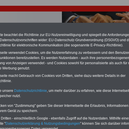
e beachtet die Richtlinie zur EU-Nutzereinwilligung und spiegelt die Anforderung
 Datenschutzvorschriften wider: EU-Datenschutz-Grundverordnung (DSGVO) und d
chtlinie für elektronische Kommunikation (die sogenannte E-Privacy-Richtlinie).
chzahlung für Beamte auch im Ruhestand (zu geringe Alimentation)
tseite verwendet Cookies, um die Nutzererfahrung zu verbessern und den Benutze
desverfassungsgericht hat die Berliner Landesbesoldung für verfassungs-
unktionen bereitzustellen. Es werden Nutzerdaten - auch ihre personenbezogenen
rklärt (Berlin muss bis
März 2027 eine Neuregelung der Besoldung
ung von Anzeigen verwendet - und Cookies sowohl für personalisierte als auch für 
eßen). Auch beim Bund (Beamte & Ruhestandsbeamte) gibt es teilweise
te Werbung genutzt.
chzahlungen (Medienberichten zufolge liegt diese für
alle (!) Beamte
n mind. 3.000 und 13.000 Euro, Der INFO-SERVICE gibt hierzu eine
tseite macht Gebrauch von Cookies von Dritten, siehe dazu weitere Details in der
re heraus, die unmittelbar nach dem Beschluss des Gesetzentwurfs der
htlinie.
gierung vorgelegt wird (im II. Quartal.2026 >>>
zur (Vor)Bestellung der
re
.
te unsere
Datenschutzrichtlinie
, um mehr darüber zu erfahren, wie diese Internetse
peicher nutzt.
cken von "Zustimmung" geben Sie dieser Internetseite die Erlaubnis, Informationen
les für Tarifbeschäftigte im öffentlichen Dienst: DBB
hrem Gerät zu speichern.
st BAG-Entscheidung zu Kettenbefristung; 20.07.2012
ritten - einschließlich Google - ebenfalls Zugriff auf die Nutzerdaten. Mithilfe eine
te "
Datenschutzerklärung & Nutzungsbedingungen
" können Sie sich darüber infor
PDF-SERVICE
nur 15 Euro
Neu aufgelegt: Oktober 2025
personenbezogenen Daten verwendet.