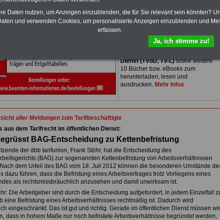
Zum Komplettpreis von nur 15,00
hre Daten nutzen, um Anzeigen einzublenden, die für Sie relevant sein könnten? U
Euro bei einer Laufzeit von 12
aten und verwenden Cookies, um personalisierte Anzeigen einzublenden und Me
Monaten bleiben Sie in den
wichtigsten Fragen zum Öffentlichen
erfassen.
Dienst auf dem Laufenden: Sie
Ja, ich stimme zu!
finden im Portal
PDF-SERVICE
auch
das
eBook Tarifrecht öffentlicher
Dienst (TVöD, TV-L)
sowie weitere
10 Bücher bzw. eBooks zum
herunterladen, lesen und
ausdrucken.
Mehr Infos
sicht aller Meldungen zum Tarifbeschäftigte
s aus dem Tarifrecht im öffentlichen Dienst:
egrüsst BAG-Entscheidung zu Kettenbefristung
tzende der dbb tarifunion, Frank Stöhr, hat die Entscheidung des
beitsgerichts (BAG) zur sogenannten Kettenbefristung von Arbeitsverhältnissen
 Nach dem Urteil des BAG vom 18. Juli 2012 können die besonderen Umstände de
ls dazu führen, dass die Befristung eines Arbeitsvertrages trotz Vorliegens eines
des als rechtsmissbräuchlich anzusehen und damit unwirksam ist.
r: Die Arbeitgeber sind durch die Entscheidung aufgefordert, in jedem Einzelfall z
b eine Befristung eines Arbeitsverhältnisses rechtmäßig ist. Dadurch wird
h eingeschränkt. Das ist gut und richtig. Gerade im öffentlichen Dienst müssen wi
len, dass in hohem Maße nur noch befristete Arbeitsverhältnisse begründet werden,