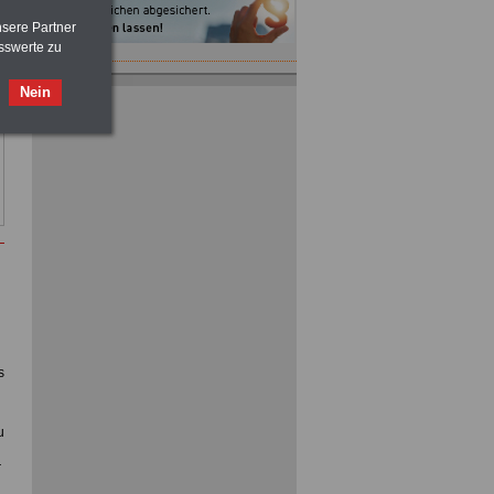
nsere Partner
sswerte zu
Nein
s
u
r