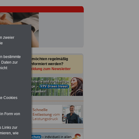
en zweier
ie
rn bestimmte
Sie möchten regelmäßig
 Daten zur
informiert werden?
nicht
Anmeldung zum Newsletter
ite Cookies
 in Form von
s Links zur
mieren, wie