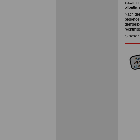
statt im 
öffentlic
Nach der
besonder
demselbe
rechtmis
Quelle: 