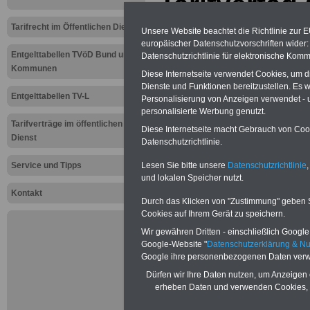
Tarifvertag 
Tarifverhan
Tarifrecht im Öffentlichen Dienst
Unsere Website beachtet die Richtlinie zur 
europäischer Datenschutzvorschriften wide
Sozial- und
Entgelttabellen TVöD Bund und
Datenschutzrichtlinie für elektronische Komm
Kommunen
Diese Internetseite verwendet Cookies, um 
Erziehungs
Dienste und Funktionen bereitzustellen. Es
Entgelttabellen TV-L
Personalisierung von Anzeigen verwendet - un
gestartet
personalisierte Werbung genutzt.
Tarifverträge im öffentlichen
Diese Internetseite macht Gebrauch von Cooki
Dienst
Datenschutzrichtlinie.
Neu aufgelegt: Oktober 20
Lesen Sie bitte unsere
Datenschutzrichtlinie
,
Service und Tipps
und lokalen Speicher nutzt.
Kontakt
Durch das Klicken von "Zustimmung" geben Sie
Cookies auf Ihrem Gerät zu speichern.
Wir gewähren Dritten - einschließlich Google -
Google-Website "
Datenschutzerklärung & N
Google ihre personenbezogenen Daten verw
Dürfen wir Ihre Daten nutzen, um Anzeigen 
erheben Daten und verwenden Cookies, 