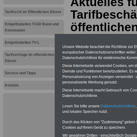
Aktuelles f
Tarifbeschä
Tarifrecht im Öffentlichen Dienst
öffentliche
Entgelttabellen TVöD Bund und
Kommunen
Einkommen
Entgelttabellen TV-L
Unsere Website beachtet die Richtlinie zur 
für die
europäischer Datenschutzvorschriften wide
Tarifverträge im öffentlichen
Datenschutzrichtlinie für elektronische Komm
Landesbesc
Dienst
Diese Internetseite verwendet Cookies, um 
Dienste und Funktionen bereitzustellen. Es
Hochschulb
Service und Tipps
Personalisierung von Anzeigen verwendet - un
personalisierte Werbung genutzt.
Kontakt
fordern bes
Diese Internetseite macht Gebrauch von Cooki
Datenschutzrichtlinie.
Arbeitsbed
Lesen Sie bitte unsere
Datenschutzrichtlinie
,
Immer weni
und lokalen Speicher nutzt.
Durch das Klicken von "Zustimmung" geben Sie
für mehr St
Cookies auf Ihrem Gerät zu speichern.
Wir gewähren Dritten - einschließlich Google -