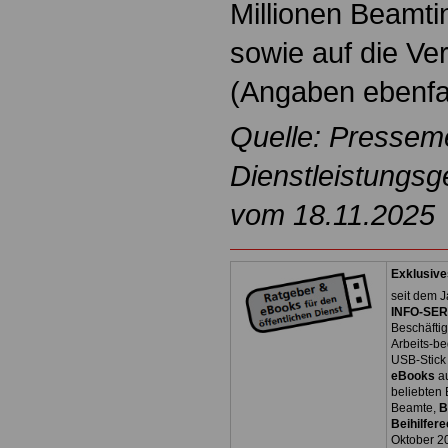
Millionen Beamt
sowie auf die V
(Angaben ebenfa
Quelle: Pressem
Dienstleistungsg
vom 18.11.2025
Exklusive
seit dem J
INFO-SERV
Beschäfti
Arbeits-be
USB-Stick
eBooks
a
beliebten
Beamte,
B
Beihilfere
Oktober 2