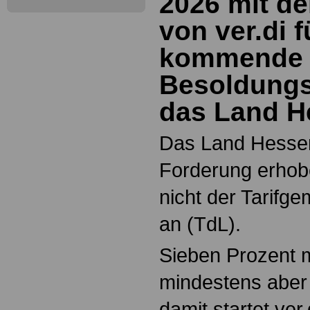
2026 mit d
von ver.di f
kommende T
Besoldungs
das Land H
Das Land Hessen
Forderung erhob
nicht der Tarifg
an (TdL).
Sieben Prozent 
mindestens aber
damit startet ver.