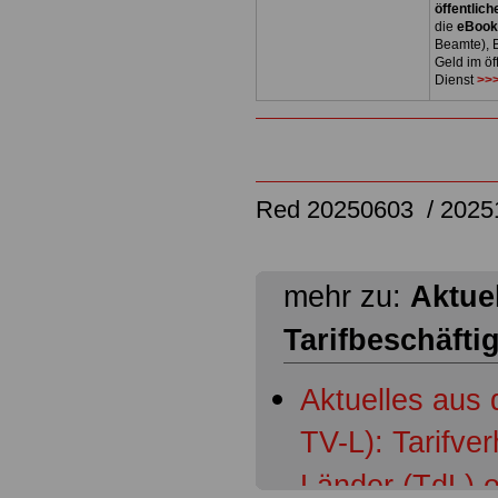
öffentlich
die
eBoo
Beamte), B
Geld im öf
Dienst
>>>
Red 20250603 / 20251
mehr zu:
Aktuel
Tarifbeschäfti
Aktuelles aus 
TV-L): Tarifve
Länder (TdL) 