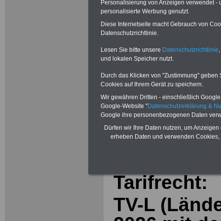
Personalisierung von Anzeigen verwendet - un
personalisierte Werbung genutzt.
Diese Internetseite macht Gebrauch von Cooki
Datenschutzrichtlinie.
Lesen Sie bitte unsere
Datenschutzrichtlinie
,
und lokalen Speicher nutzt.
Durch das Klicken von "Zustimmung" geben Sie
Cookies auf Ihrem Gerät zu speichern.
Zur Übersicht 
Wir gewähren Dritten - einschließlich Google -
Google-Website "
Datenschutzerklärung & N
Tarifbeschäftig
Google ihre personenbezogenen Daten verw
Dürfen wir Ihre Daten nutzen, um Anzeigen 
erheben Daten und verwenden Cookies, 
Aktuelles 
Tarifrecht:
TV-L (Lände