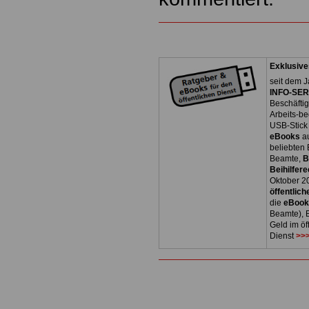
Exklusive
seit dem J
INFO-SERV
Beschäfti
Arbeits-be
USB-Stick
eBooks
a
beliebten
Beamte,
B
Beihilfere
Oktober 2
öffentlich
die
eBoo
Beamte), B
Geld im öf
Dienst
>>>