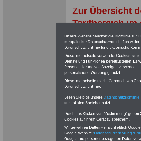
Zur Übersicht 
Tarifbereich im
Unsere Website beachtet die Richtlinie zur 
europäischer Datenschutzvorschriften wide
Tarifrunde 
Datenschutzrichtlinie für elektronische Komm
Diese Internetseite verwendet Cookies, um 
öffentliche
Dienste und Funktionen bereitzustellen. Es
Personalisierung von Anzeigen verwendet - un
und Kommu
personalisierte Werbung genutzt.
Diese Internetseite macht Gebrauch von Cooki
Die Gewerk
Datenschutzrichtlinie.
Lesen Sie bitte unsere
Datenschutzrichtlinie
,
öffentliche
und lokalen Speicher nutzt.
fordertn
Durch das Klicken von "Zustimmung" geben Sie
Cookies auf Ihrem Gerät zu speichern.
Einkommen
Wir gewähren Dritten - einschließlich Google -
Google-Website "
Datenschutzerklärung & N
von 10,5 Pr
Google ihre personenbezogenen Daten verw