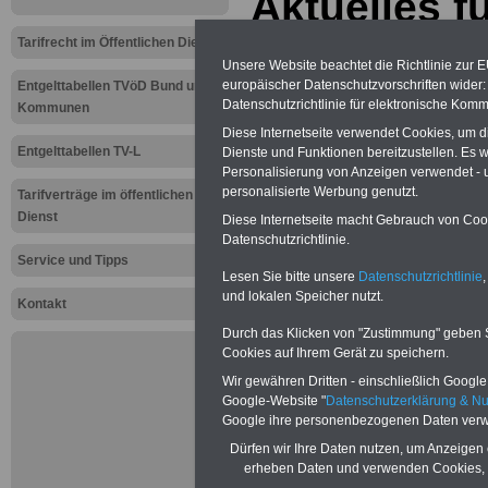
Aktuelles f
Tarifbeschä
Tarifrecht im Öffentlichen Dienst
Unsere Website beachtet die Richtlinie zur 
öffentliche
europäischer Datenschutzvorschriften wide
Entgelttabellen TVöD Bund und
Datenschutzrichtlinie für elektronische Komm
Kommunen
Heesen: Un
Diese Internetseite verwendet Cookies, um 
Entgelttabellen TV-L
Dienste und Funktionen bereitzustellen. Es
Forderung i
Personalisierung von Anzeigen verwendet - un
personalisierte Werbung genutzt.
Tarifverträge im öffentlichen
Vorschlag d
Dienst
Diese Internetseite macht Gebrauch von Cooki
Datenschutzrichtlinie.
20.12.2010
Service und Tipps
Lesen Sie bitte unsere
Datenschutzrichtlinie
,
und lokalen Speicher nutzt.
Kontakt
Neu aufgelegt: Oktober 20
Durch das Klicken von "Zustimmung" geben Sie
Cookies auf Ihrem Gerät zu speichern.
Wir gewähren Dritten - einschließlich Google -
Google-Website "
Datenschutzerklärung & N
Google ihre personenbezogenen Daten verw
Dürfen wir Ihre Daten nutzen, um Anzeigen 
erheben Daten und verwenden Cookies, 