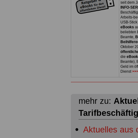
seit dem J
INFO-SERV
Beschäfti
Arbeits-be
USB-Stick
eBooks
a
beliebten
Beamte,
B
Beihilfere
Oktober 2
öffentlich
die
eBoo
Beamte), B
Geld im öf
Dienst
>>>
mehr zu:
Aktuel
Tarifbeschäfti
Aktuelles aus 