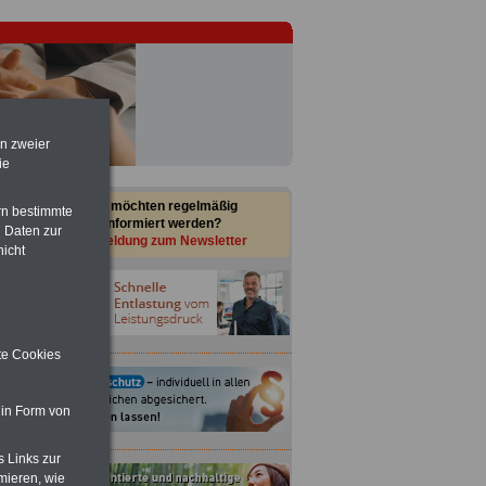
en zweier
ie
Sie möchten regelmäßig
rn bestimmte
informiert werden?
 Daten zur
Anmeldung zum Newsletter
nicht
ite Cookies
 in Form von
s Links zur
mieren, wie