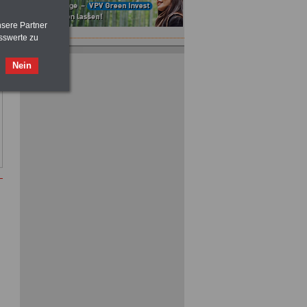
nsere Partner
sswerte zu
Nein