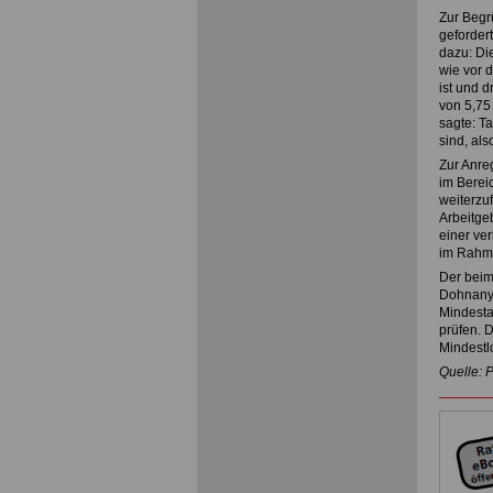
Zur Begr
gefordert
dazu: Die
wie vor 
ist und 
von 5,75
sagte: Ta
sind, als
Zur Anre
im Berei
weiterzuf
Arbeitgeb
einer ver
im Rahme
Der beim
Dohnanyi
Mindesta
prüfen. D
Mindestlo
Quelle: 