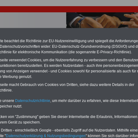
e beachtet die Richtlinie zur EU-Nutzereinwilligung und spiegelt die Anforderung
 Datenschutzvorschriften wider: EU-Datenschutz-Grundverordnung (DSGVO) und d
chtlinie für elektronische Kommunikation (die sogenannte E-Privacy-Richtlinie).
chzahlung für Beamte auch im Ruhestand (zu geringe Alimentation)
tseite verwendet Cookies, um die Nutzererfahrung zu verbessern und den Benutze
desverfassungsgericht hat die Berliner Landesbesoldung für verfassungs-
unktionen bereitzustellen. Es werden Nutzerdaten - auch ihre personenbezogenen
rklärt (Berlin muss bis
März 2027 eine Neuregelung der Besoldung
eßen). Auch beim Bund (Beamte & Ruhestandsbeamte) gibt es teilweise
ung von Anzeigen verwendet - und Cookies sowohl für personalisierte als auch für 
chzahlungen (Medienberichten zufolge liegt diese für
alle (!) Beamte
te Werbung genutzt.
n mind. 3.000 und 13.000 Euro, Der INFO-SERVICE gibt hierzu eine
tseite macht Gebrauch von Cookies von Dritten, siehe dazu weitere Details in der
re heraus, die unmittelbar nach dem Beschluss des Gesetzentwurfs der
htlinie.
gierung vorgelegt wird (im II. Quartal.2026 >>>
zur (Vor)Bestellung der
re
.
te unsere
Datenschutzrichtlinie
, um mehr darüber zu erfahren, wie diese Internetse
peicher nutzt.
les für Tarifbeschäftigte im öffentlichen Dienst:
cken von "Zustimmung" geben Sie dieser Internetseite die Erlaubnis, Informationen
hrem Gerät zu speichern.
usschuss lehnt Mindestlöhne in Callcentern ab - DBB
nion: Zur Verbesserzung der Bezahlung jetzt Tarifverträge
ritten - einschließlich Google - ebenfalls Zugriff auf die Nutzerdaten. Mithilfe eine
ben; 07.07.2011
te "
Datenschutzerklärung & Nutzungsbedingungen
" können Sie sich darüber infor