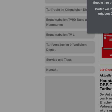
Google ihre 
Dürfen wir I
Tarifrecht im Öffentlichen Dienst
erheben D
Entgelttabellen TVöD Bund und
Kommunen
Entgelttabellen TV-L
Tarifverträge im öffentlichen
Dienst
Service und Tipps
Kontakt
Zur Über
Aktuelle
Haupta
DBB Ta
Tarifv
Der Antra
vom Haup
Entschei
Verbesser
wird, sag