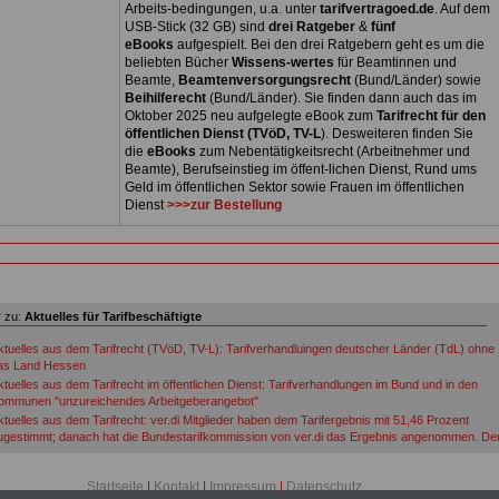
Arbeits-bedingungen, u.a. unter
tarifvertragoed.de
. Auf dem
USB-Stick (32 GB) sind
drei Ratgeber
&
fünf
eBooks
aufgespielt. Bei den drei Ratgebern geht es um die
beliebten Bücher
Wissens-wertes
für Beamtinnen und
Beamte,
Beamtenversorgungsrecht
(Bund/Länder) sowie
Beihilferecht
(Bund/Länder). Sie finden dann auch das im
Oktober 2025 neu aufgelegte eBook zum
Tarifrecht für den
öffentlichen Dienst (TVöD, TV-L
). Desweiteren finden Sie
die
eBooks
zum Nebentätigkeitsrecht (Arbeitnehmer und
Beamte), Berufseinstieg im öffent-lichen Dienst, Rund ums
Geld im öffentlichen Sektor sowie Frauen im öffentlichen
Dienst
>>>zur Bestellung
 zu:
Aktuelles für Tarifbeschäftigte
ktuelles aus dem Tarifrecht (TVöD, TV-L): Tarifverhandluingen deutscher Länder (TdL) ohne
as Land Hessen
ktuelles aus dem Tarifrecht im öffentlichen Dienst: Tarifverhandlungen im Bund und in den
ommunen "unzureichendes Arbeitgeberangebot"
ktuelles aus dem Tarifrecht: ver.di Mitglieder haben dem Tarifergebnis mit 51,46 Prozent
ugestimmt; danach hat die Bundestarifkommission von ver.di das Ergebnis angenommen. De
arifabschluss der Länder 2026-2028 - ohne Hessen - ist damit rechtsgültig.
ktuelles aus tarifvertragoed.de: TV-L (Länder): Tarifrunde 2026 mit der Forderung von ver.di f
Startseite
|
Kontakt
|
Impressum
|
Datenschutz
ie kommende Tarif- und Besoldungsrunde (ohne das Land Hessen)