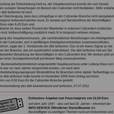
ündung der Entscheidung hieß es, der Hauptausschuss konnte die vom Gesetz
en sozialen Verwerfungen im Bereich der Callcenter nicht feststellen. Stöhr erklärt
 dbb tarifunion ist nach
der Überzeugung, dass das Lohngefüge in der Callcenter-Branche nicht akzeptabel
dringend verbessert werden muss. Er verwies auf Stundenlöhne der Beschäftigten
 Euro oder 6,45 Euro und
tsache ist, dass sieben Prozent der Mitarbeiter in externen Callcentern Aufstocker
o trotz Vollbeschäftigung zusätzlich Hartz IV in Anspruch nehmen müssen.
gung des Hauptausschusses, „die nachdrücklichen Bemühungen von Arbeitgebern
ch der Callcenter, sich in tariffähigen Arbeitgeberverbänden zusammenzufinden,
ühren, sagte der 1. Vorsitzende der dbb tarifunion: Das ist ein klares Signal an die
er der Branche, das wir ausdrücklich unterstützen. Die dbb tarifunion hält am Ziel
besserten Bezahlung der Beschäftigten in den Callcentern fest. Wir streben jetzt an
n einer Sozialpartnerschaft auf diesem Weg voranzukommen.
 Bundesarbeitsministerium angesiedelte Hauptausschuss unter Leitung Klaus von
s war vor zwei Jahren eingerichtet worden, um nach dem
rbeitsbedingungengesetz Mindestlöhne für Branchen ohne stabile Tarifverträge zu
ie dbb tarifunion hatte bereits im November 2009 ihren Antrag auf einen
hn von 9,50 Euro für die Callcenter-Branche gestellt.
Pressemeldung des dbb beamtenbund und tarifunion, 07.07.2011
Exklusives Angebot zum Pauschalpreis von 22,50 Euro
seit dem Jahr 1997 - also seit fast 30 Jahren - informiert der
INFO-SERVICE Öffentlicher Dienst/Beamte
die
Beschäftigten zu wichtigen Themen rund um Einkommen und