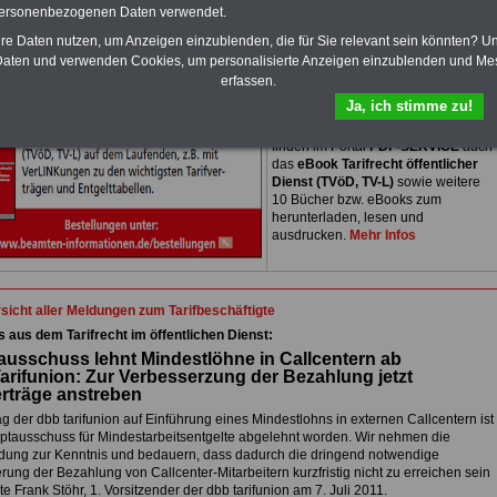
personenbezogenen Daten verwendet.
PDF-SERVICE
nur 15 Euro
Neu aufgelegt: Oktober 2025
hre Daten nutzen, um Anzeigen einzublenden, die für Sie relevant sein könnten? U
Zum Komplettpreis von nur 15,00
aten und verwenden Cookies, um personalisierte Anzeigen einzublenden und Me
Euro bei einer Laufzeit von 12
erfassen.
Monaten bleiben Sie in den
Ja, ich stimme zu!
wichtigsten Fragen zum Öffentlichen
Dienst auf dem Laufenden: Sie
finden im Portal
PDF-SERVICE
auch
das
eBook Tarifrecht öffentlicher
Dienst (TVöD, TV-L)
sowie weitere
10 Bücher bzw. eBooks zum
herunterladen, lesen und
ausdrucken.
Mehr Infos
sicht aller Meldungen zum Tarifbeschäftigte
s aus dem Tarifrecht im öffentlichen Dienst:
usschuss lehnt Mindestlöhne in Callcentern ab
rifunion: Zur Verbesserzung der Bezahlung jetzt
erträge anstreben
g der dbb tarifunion auf Einführung eines Mindestlohns in externen Callcentern ist
tausschuss für Mindestarbeitsentgelte abgelehnt worden. Wir nehmen die
dung zur Kenntnis und bedauern, dass dadurch die dringend notwendige
ung der Bezahlung von Callcenter-Mitarbeitern kurzfristig nicht zu erreichen sein
te Frank Stöhr, 1. Vorsitzender der dbb tarifunion am 7. Juli 2011.