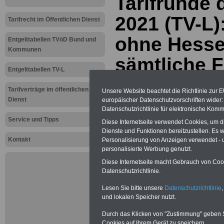
Tarifrunde 
2021 (TV-L)
Tarifrecht im Öffentlichen Dienst
ohne Hesse
Entgelttabellen TVöD Bund und
Kommunen
sämtliche 
Entgelttabellen TV-L
der Gewerk
Tarifverträge im öffentlichen
Unsere Website beachtet die Richtlinie zur 
ver.di künd
Dienst
europäischer Datenschutzvorschriften wide
Datenschutzrichtlinie für elektronische Komm
öffentliche
Service und Tipps
Diese Internetseite verwendet Cookies, um 
Dienste und Funktionen bereitzustellen. Es
Kontakt
Personalisierung von Anzeigen verwendet - un
personalisierte Werbung genutzt.
Neu aufgelegt: Oktober 20
Diese Internetseite macht Gebrauch von Cooki
Datenschutzrichtlinie.
Lesen Sie bitte unsere
Datenschutzrichtlinie
,
und lokalen Speicher nutzt.
Durch das Klicken von "Zustimmung" geben Sie
Cookies auf Ihrem Gerät zu speichern.