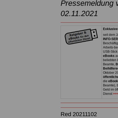
Pressemeldung v
02.11.2021
Exklusive
seit dem J
INFO-SERV
Beschäfti
Arbeits-be
USB-Stick
eBooks
a
beliebten
Beamte,
B
Beihilfere
Oktober 2
öffentlich
die
eBoo
Beamte), B
Geld im öf
Dienst
>>>
Red 20211102