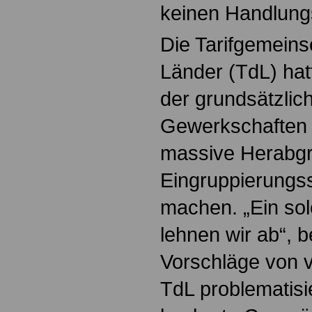
keinen Handlung
Die Tarifgemeins
Länder (TdL) ha
der grundsätzlic
Gewerkschaften 
massive Herabgr
Eingruppierungs
machen. „Ein so
lehnen wir ab“, b
Vorschläge von ve
TdL problematisie