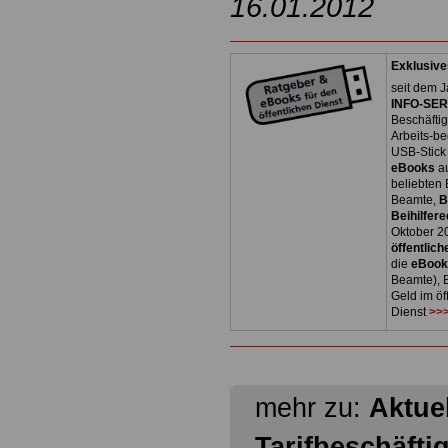
16.01.2012
Exklusive
seit dem J
INFO-SERV
Beschäfti
Arbeits-be
USB-Stick
eBooks
a
beliebten
Beamte,
B
Beihilfere
Oktober 2
öffentlich
die
eBoo
Beamte), B
Geld im öf
Dienst
>>>
mehr zu:
Aktuel
Tarifbeschäfti