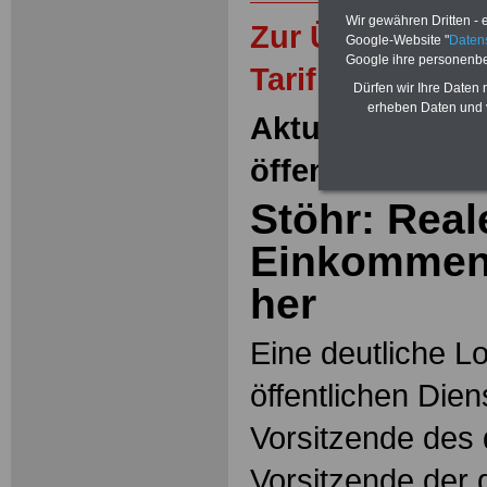
Wir gewähren Dritten - e
Zur Übersicht 
Google-Website "
Daten
Google ihre personenb
Tarifbeschäftig
Dürfen wir Ihre Daten
erheben Daten und 
Aktuelles aus d
öffentlichen Di
Stöhr: Real
Einkommen
her
Eine deutliche L
öffentlichen Dien
Vorsitzende des 
Vorsitzende der d