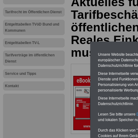
Aktuelles f
Tarifbeschä
Tarifrecht im Öffentlichen Dienst
öffentliche
Entgelttabellen TVöD Bund und
Kommunen
Reales Ei
Entgelttabellen TV-L
muss her; 
Unsere Website beachtet
Tarifverträge im öffentlichen
europäischer Datensch
Dienst
Datenschutzrichtlinie f
Neu aufgelegt: Oktober 20
Service und Tipps
Diese Internetseite ve
Dienste und Funktionen
Personalisierung von An
Kontakt
personalisierte Werbung
Diese Internetseite mac
Datenschutzrichtlinie.
Lesen Sie bitte unsere
und lokalen Speicher nu
Durch das Klicken von "
Cookies auf Ihrem Gerät