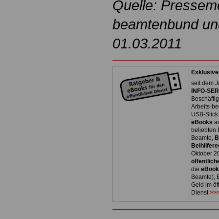
Quelle: Pressem
beamtenbund und 
01.03.2011
Exklusive
seit dem J
INFO-SERV
Beschäfti
Arbeits-be
USB-Stick
eBooks
a
beliebten
Beamte,
B
Beihilfere
Oktober 2
öffentlich
die
eBoo
Beamte), B
Geld im öf
Dienst
>>>