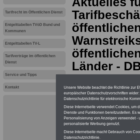
Aktuelles f
Tarifbeschä
Tarifrecht im Öffentlichen Dienst
öffentliche
Entgelttabellen TVöD Bund und
Kommunen
Warnstreik
Entgelttabellen TV-L
öffentliche
Tarifverträge im öffentlichen
Länder - DB
Dienst
Einschränk
Service und Tipps
Kontakt
Streikrecht
Unsere Website beachtet die Richtlinie zur 
europäischer Datenschutzvorschriften wide
Datenschutzrichtlinie für elektronische Komm
01.03.2011
Diese Internetseite verwendet Cookies, um 
Dienste und Funktionen bereitzustellen. Es
Personalisierung von Anzeigen verwendet - un
Neu aufgelegt: Oktober 20
personalisierte Werbung genutzt.
Diese Internetseite macht Gebrauch von Cooki
Datenschutzrichtlinie.