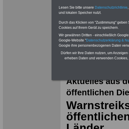
Lesen Sie bitte unsere
Datenschutzrichtlinie
,
und lokalen Speicher nutzt.
Durch das Klicken von "Zustimmung" geben Sie
Cookies auf Ihrem Gerät zu speichern.
Wir gewähren Dritten - einschließlich Google -
Google-Website "
Datenschutzerklärung & N
Google ihre personenbezogenen Daten verw
Dürfen wir Ihre Daten nutzen, um Anzeigen 
Zur Übersicht 
erheben Daten und verwenden Cookies, 
Tarifbeschäftig
Aktuelles aus d
öffentlichen Di
Warnstreik
öffentliche
Länder