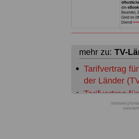
öffentlich
die
eBoo
Beamte), B
Geld im öf
Dienst
>>>
mehr zu:
TV-Lä
Tarifvertrag fü
der Länder (TV
Tarifvertrag fü
der Länder (TV
Startseite
|
Konta
www.tari
Geltungsberei
Tarifvertrag fü