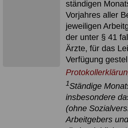
ständigen Monat
Vorjahres aller B
jeweiligen Arbei
der unter § 41 f
Ärzte, für das Le
Verfügung gestell
Protokollerkläru
1
Ständige Monats
insbesondere das
(ohne Sozialvers
Arbeitgebers und