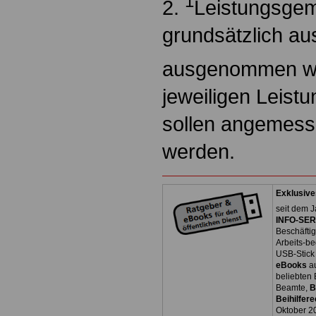
1
2.
Leistungsgem
grundsätzlich au
ausgenommen w
jeweiligen Leis
sollen angemesse
werden.
Exklusive
seit dem J
INFO-SERV
Beschäfti
Arbeits-be
USB-Stick
eBooks
a
beliebten
Beamte,
B
Beihilfere
Oktober 2