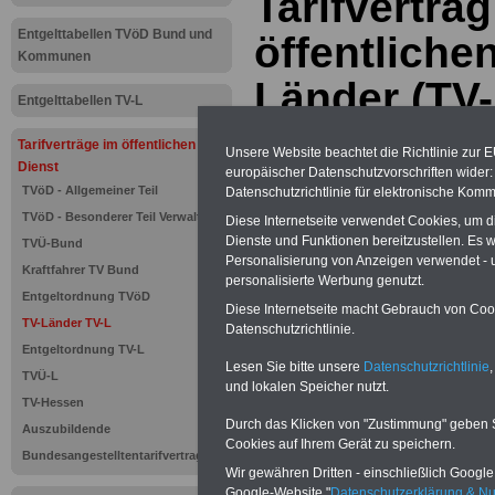
Tarifvertrag
Entgelttabellen TVöD Bund und
öffentliche
Kommunen
Länder (TV-
Entgelttabellen TV-L
Leistungsen
Tarifverträge im öffentlichen
Unsere Website beachtet die Richtlinie zur 
Dienst
europäischer Datenschutzvorschriften wide
TVöD - Allgemeiner Teil
Datenschutzrichtlinie für elektronische Komm
Neu aufgelegt: Oktober 20
TVöD - Besonderer Teil Verwaltung
Diese Internetseite verwendet Cookies, um 
Dienste und Funktionen bereitzustellen. Es
TVÜ-Bund
Personalisierung von Anzeigen verwendet - un
Kraftfahrer TV Bund
personalisierte Werbung genutzt.
Entgeltordnung TVöD
Diese Internetseite macht Gebrauch von Cooki
TV-Länder TV-L
Datenschutzrichtlinie.
Entgeltordnung TV-L
Lesen Sie bitte unsere
Datenschutzrichtlinie
,
TVÜ-L
und lokalen Speicher nutzt.
TV-Hessen
Durch das Klicken von "Zustimmung" geben Sie
Auszubildende
Cookies auf Ihrem Gerät zu speichern.
Bundesangestelltentarifvertrag
Wir gewähren Dritten - einschließlich Google -
Zur Übersicht d
Google-Website "
Datenschutzerklärung & N