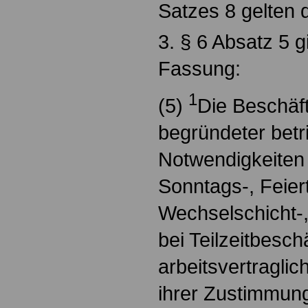
Satzes 8 gelten d
3. § 6 Absatz 5 gi
Fassung:
1
(5)
Die Beschäf
begründeter betri
Notwendigkeiten v
Sonntags-, Feier
Wechselschicht-,
bei Teilzeitbesch
arbeitsvertragli
ihrer Zustimmung