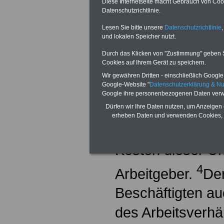
nachzuweisen, da
Diese Internetseite macht Gebrauch von Cooki
Datenschutzrichtlinie.
der arbeitsvertr
Lesen Sie bitte unsere
Datenschutzrichtlinie
,
und lokalen Speicher nutzt.
Tätigkeit in der 
Durch das Klicken von "Zustimmung" geben Sie
beauftragten Arz
Cookies auf Ihrem Gerät zu speichern.
Wir gewähren Dritten - einschließlich Google -
einen Amtsarzt h
Google-Website "
Datenschutzerklärung & N
Google ihre personenbezogenen Daten verw
die Betriebsparte
Dürfen wir Ihre Daten nutzen, um Anzeigen 
erheben Daten und verwenden Cookies, 
anderen Arzt gee
Kosten dieser Un
4
Arbeitgeber.
Der
Beschäftigten a
des Arbeitsverhä