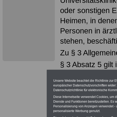
Universitätsklin
oder sonstigen E
Heimen, in denen
Personen in ärzt
stehen, beschäft
Zu § 3 Allgemei
§ 3 Absatz 5 gilt
1
"(5)
Der Arbeitge
Unsere Website beachtet die Richtlinie zur 
europäischer Datenschutzvorschriften wide
begründeter Vera
Datenschutzrichtlinie für elektronische Komm
Beschäftigte zu v
Diese Internetseite verwendet Cookies, um 
Dienste und Funktionen bereitzustellen. Es
Personalisierung von Anzeigen verwendet - un
ärztliche Besche
personalisierte Werbung genutzt.