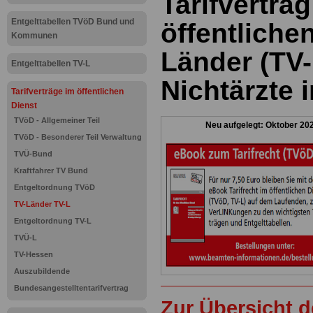
Tarifvertrag
Entgelttabellen TVöD Bund und
öffentliche
Kommunen
Länder (TV-
Entgelttabellen TV-L
Nichtärzte 
Tarifverträge im öffentlichen
Dienst
TVöD - Allgemeiner Teil
Neu aufgelegt: Oktober 20
TVöD - Besonderer Teil Verwaltung
TVÜ-Bund
Kraftfahrer TV Bund
Entgeltordnung TVöD
TV-Länder TV-L
Entgeltordnung TV-L
TVÜ-L
TV-Hessen
Auszubildende
Bundesangestelltentarifvertrag
Zur Übersicht d