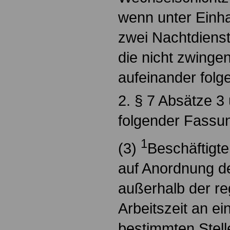
wenn unter Einha
zwei Nachtdienst
die nicht zwinge
aufeinander fol
2. § 7 Absätze 3 
folgender Fassu
1
(3)
Beschäftigte 
auf Anordnung d
außerhalb der r
Arbeitszeit an e
bestimmten Stell