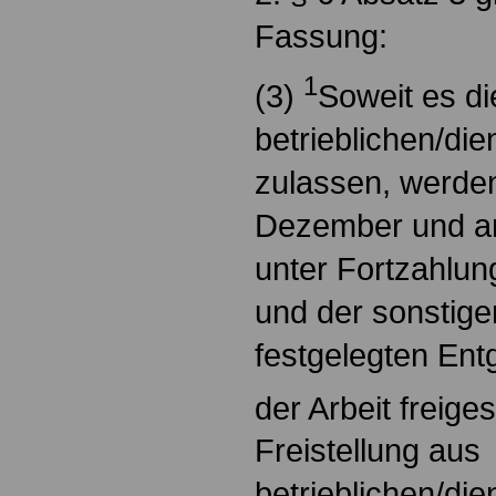
Fassung:
1
(3)
Soweit es di
betrieblichen/die
zulassen, werden
Dezember und a
unter Fortzahlun
und der sonstig
festgelegten Ent
der Arbeit freiges
Freistellung aus
betrieblichen/di