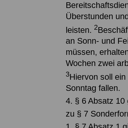
Bereitschaftsdien
Überstunden und
2
leisten.
Beschäft
an Sonn- und Fei
müssen, erhalten
Wochen zwei arbe
3
Hiervon soll ein
Sonntag fallen.
4. § 6 Absatz 10 
zu § 7 Sonderfor
1. § 7 Absatz 1 gi