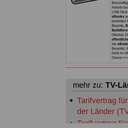
Beschäfti
Arbeits-be
USB-Stick
eBooks
a
beliebten
Beamte,
B
Beihilfere
Oktober 2
öffentlich
die
eBoo
Beamte), B
Geld im öf
Dienst
>>>
mehr zu:
TV-Lä
Tarifvertrag fü
der Länder (TV
Tarifvertrag fü