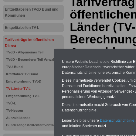
Tarifvertrag
Entgelttabellen TVöD Bund und
öffentliche
Kommunen
Länder (TV-
Entgelttabellen TV-L
Berechnun
Tarifverträge im öffentlichen
Dienst
Auszahlung
TVöD - Allgemeiner Teil
TVöD - Besonderer Teil Verwaltung
Unsere Website beachtet die Richtlinie zur 
Neu aufgelegt: Oktober 20
TVÜ-Bund
europäischer Datenschutzvorschriften wide
Datenschutzrichtlinie für elektronische Komm
Kraftfahrer TV Bund
Diese Internetseite verwendet Cookies, um 
Entgeltordnung TVöD
Dienste und Funktionen bereitzustellen. Es
TV-Länder TV-L
Personalisierung von Anzeigen verwendet - un
Entgeltordnung TV-L
personalisierte Werbung genutzt.
TVÜ-L
Diese Internetseite macht Gebrauch von Cooki
Datenschutzrichtlinie.
TV-Hessen
Auszubildende
Lesen Sie bitte unsere
Datenschutzrichtlinie
,
Bundesangestelltentarifvertrag
und lokalen Speicher nutzt.