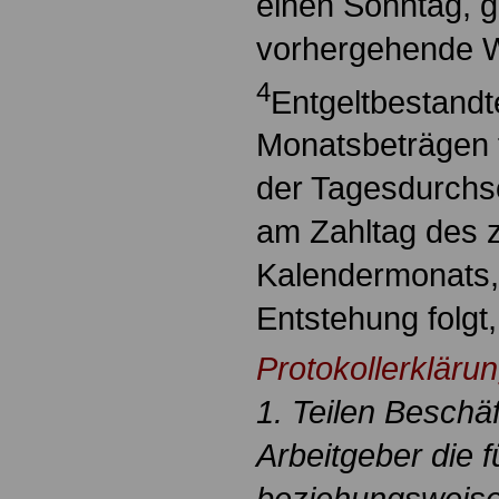
einen Sonntag, gi
vorhergehende W
4
Entgeltbestandtei
Monatsbeträgen f
der Tagesdurchsc
am Zahltag des 
Kalendermonats, 
Entstehung folgt, 
Protokollerkläru
1. Teilen Beschäf
Arbeitgeber die f
beziehungsweise