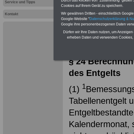
Durch das Klicken von "Zustimmung" geben Sie
Service und Tipps
Cookies auf Ihrem Gerät zu speichern.
Zur Übersicht d
Wir gewähren Dritten - einschließlich Google -
Kontakt
Google-Website "
Datenschutzerklärung & N
Tarifvertrag 
Google ihre personenbezogenen Daten verw
öffentlichen
Dürfen wir Ihre Daten nutzen, um Anzeigen 
erheben Daten und verwenden Cookies, 
Länder (TV-
§ 24 Berechnu
des Entgelts
1
(1)
Bemessungsz
Tabellenentgelt 
Entgeltbestandtei
Kalendermonat, so