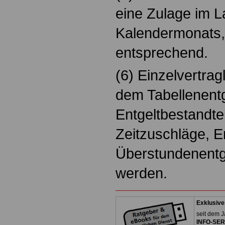
eine Zulage im L
Kalendermonats, 
entsprechend.
(6) Einzelvertra
dem Tabellenent
Entgeltbestandte
Zeitzuschläge, 
Überstundenentge
werden.
Exklusive
seit dem J
INFO-SERV