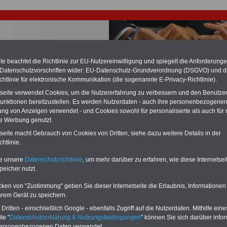
e beachtet die Richtlinie zur EU-Nutzereinwilligung und spiegelt die Anforderung
 Datenschutzvorschriften wider: EU-Datenschutz-Grundverordnung (DSGVO) und d
chtlinie für elektronische Kommunikation (die sogenannte E-Privacy-Richtlinie).
chzahlung für Beamte auch im Ruhestand (zu geringe Alimentation)
tseite verwendet Cookies, um die Nutzererfahrung zu verbessern und den Benutze
desverfassungsgericht hat die Berliner Landesbesoldung für verfassungs-
unktionen bereitzustellen. Es werden Nutzerdaten - auch ihre personenbezogenen
rklärt (Berlin muss bis
März 2027 eine Neuregelung der Besoldung
ung von Anzeigen verwendet - und Cookies sowohl für personalisierte als auch für 
eßen). Auch beim Bund (Beamte & Ruhestandsbeamte) gibt es teilweise
te Werbung genutzt.
chzahlungen (Medienberichten zufolge liegt diese für
alle (!) Beamte
n mind. 3.000 und 13.000 Euro, Der INFO-SERVICE gibt hierzu eine
tseite macht Gebrauch von Cookies von Dritten, siehe dazu weitere Details in der
re heraus, die unmittelbar nach dem Beschluss des Gesetzentwurfs der
htlinie.
gierung vorgelegt wird (im II. Quartal.2026 >>>
zur (Vor)Bestellung der
re
.
te unsere
Datenschutzrichtlinie
, um mehr darüber zu erfahren, wie diese Internetse
peicher nutzt.
cken von "Zustimmung" geben Sie dieser Internetseite die Erlaubnis, Informationen
ertrag für den öffentlichen Dienst der Länder (TV-L): § 28
hrem Gerät zu speichern.
rurlaub
ritten - einschließlich Google - ebenfalls Zugriff auf die Nutzerdaten. Mithilfe eine
te "
Datenschutzerklärung & Nutzungsbedingungen
" können Sie sich darüber infor
PDF-SERVICE
nur 15 Euro
Neu aufgelegt: Oktober 2025
personenbezogenen Daten verwendet.