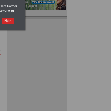
nsere Partner
sswerte zu
Nein