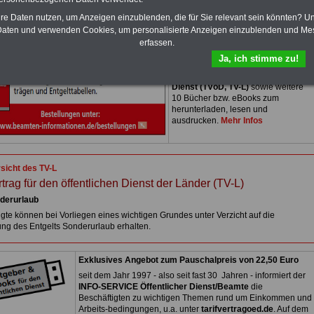
Zum Komplettpreis von nur 15,00
hre Daten nutzen, um Anzeigen einzublenden, die für Sie relevant sein könnten? U
Euro bei einer Laufzeit von 12
aten und verwenden Cookies, um personalisierte Anzeigen einzublenden und Me
Monaten bleiben Sie in den
wichtigsten Fragen zum Öffentlichen
erfassen.
Dienst auf dem Laufenden: Sie
Ja, ich stimme zu!
finden im Portal
PDF-SERVICE
auch
das
eBook Tarifrecht öffentlicher
Dienst (TVöD, TV-L)
sowie weitere
10 Bücher bzw. eBooks zum
herunterladen, lesen und
ausdrucken.
Mehr Infos
sicht des TV-L
rtrag für den öffentlichen Dienst der Länder (TV-L)
.
derurlaub
igte können bei Vorliegen eines wichtigen Grundes unter Verzicht auf die
ung des Entgelts Sonderurlaub erhalten.
Exklusives Angebot zum Pauschalpreis von 22,50 Euro
seit dem Jahr 1997 - also seit fast 30 Jahren - informiert der
INFO-SERVICE Öffentlicher Dienst/Beamte
die
Beschäftigten zu wichtigen Themen rund um Einkommen und
Arbeits-bedingungen, u.a. unter
tarifvertragoed.de
. Auf dem