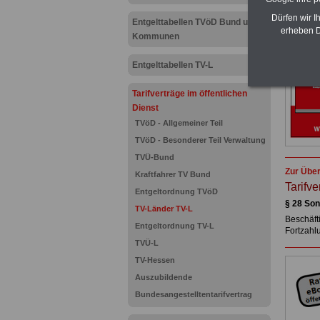
Dürfen wir I
Entgelttabellen TVöD Bund und
erheben D
Kommunen
Entgelttabellen TV-L
Tarifverträge im öffentlichen
Dienst
TVöD - Allgemeiner Teil
TVöD - Besonderer Teil Verwaltung
TVÜ-Bund
Zur Über
Kraftfahrer TV Bund
Tarifve
Entgeltordnung TVöD
§ 28 Son
TV-Länder TV-L
Beschäft
Entgeltordnung TV-L
Fortzahl
TVÜ-L
TV-Hessen
Auszubildende
Bundesangestelltentarifvertrag