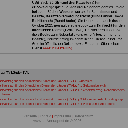
USB-Stick (32 GB) sind
drei Ratgeber
&
fünf
eBooks
aufgespielt. Bei den drei Ratgebern geht es um die
beliebten Bücher
Wissens-wertes
für Beamtinnen und
Beamte,
Beamtenversorgungsrecht
(Bund/Länder) sowie
Beihilferecht
(Bund/Länder). Sie finden dann auch das im
Oktober 2025 neu aufgelegte eBook zum
Tarifrecht für den
öffentlichen Dienst (TVöD, TV-L
). Desweiteren finden Sie
die
eBooks
zum Nebentätigkeitsrecht (Arbeitnehmer und
Beamte), Berufseinstieg im öffent-lichen Dienst, Rund ums
Geld im öffentlichen Sektor sowie Frauen im öffentlichen
Dienst
>>>zur Bestellung
 zu:
TV-Länder TV-L
rifvertrag für den öffentlichen Dienst der Länder (TV-L) - Übersicht
arifvertrag für den öffentlichen Dienst der Länder (TV-L): § 1 Geltungsbereich
arifvertrag für den öffentlichen Dienst der Länder (TV-L): § 2 Arbeitsvertrag, Nebenabreden,
robezeit
arifvertrag für den öffentlichen Dienst der Länder (TV-L): § 3 Allgemeine Arbeitsbedingungen
arifvertrag für den öffentlichen Dienst der Länder (TV-L): § 4 Versetzung, Abordnung,
uweisung, Personalgestellung
rifvertrag für den öffentlichen Dienst der Länder (TV-L): § 5 Qualifizierung
Startseite
|
Kontakt
|
Impressum
|
Datenschutz
arifvertrag für den öffentlichen Dienst der Länder (TV-L): § 6 Regelmäßige Arbeitszeit
www.tarifvertragoed.de © 2026
arifvertrag für den öffentlichen Dienst der Länder (TV-L): § 7 Sonderformen der Arbeit
arifvertrag für den öffentlichen Dienst der Länder (TV-L): § 8 Ausgleich für Sonderformen der