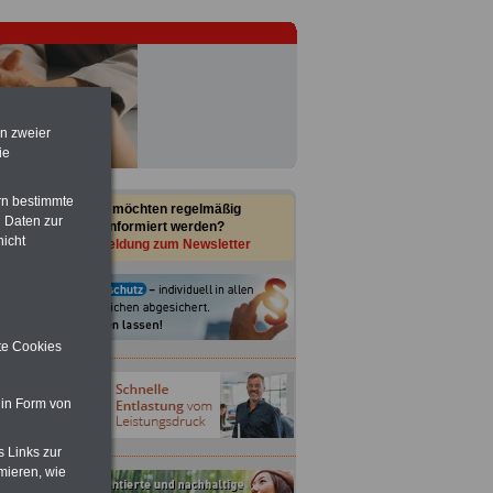
en zweier
ie
rn bestimmte
Sie möchten regelmäßig
 Daten zur
informiert werden?
nicht
Anmeldung zum Newsletter
ite Cookies
 in Form von
s Links zur
mieren, wie