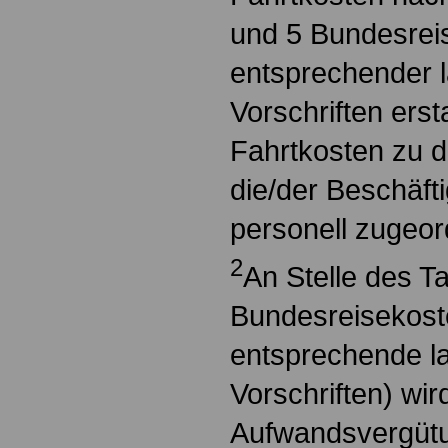
und 5 Bundesrei
entsprechender l
Vorschriften ersta
Fahrtkosten zu de
die/der Beschäft
personell zugeord
2
An Stelle des T
Bundesreisekost
entsprechende l
Vorschriften) wi
Aufwandsvergütu