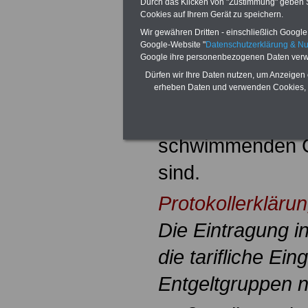
sein, werden für
Durch das Klicken von "Zustimmung" geben Sie
Cookies auf Ihrem Gerät zu speichern.
Tätigkeit wie Be
Wir gewähren Dritten - einschließlich Google -
Google-Website "
Datenschutzerklärung & N
4
Google ihre personenbezogenen Daten verw
behandelt.
Die 
Dürfen wir Ihre Daten nutzen, um Anzeigen 
auch für Beschäft
erheben Daten und verwenden Cookies, 
auf nicht landes
schwimmenden G
sind.
Protokollerklärun
Die Eintragung in
die tarifliche Ein
Entgeltgruppen n