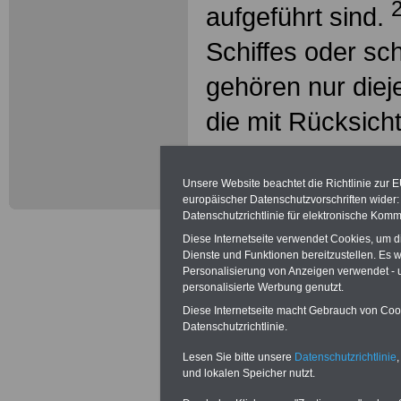
aufgeführt sind.
Schiffes oder s
gehören nur diej
die mit Rücksicht
Betrieb an Bord,
mehreren Schicht
Unsere Website beachtet die Richtlinie zur 
europäischer Datenschutzvorschriften wide
Datenschutzrichtlinie für elektronische Komm
und in der von d
Diese Internetseite verwendet Cookies, um 
aufzustellenden B
Dienste und Funktionen bereitzustellen. Es
Personalisierung von Anzeigen verwendet - un
personalisierte Werbung genutzt.
3
sind.
Beschäftig
Diese Internetseite macht Gebrauch von Cooki
Datenschutzrichtlinie.
dieselben Arbeit
Lesen Sie bitte unsere
Datenschutzrichtlinie
,
selbst in der Bor
und lokalen Speicher nutzt.