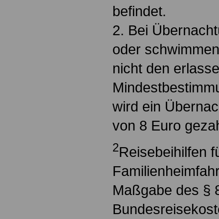
befindet.
2. Bei Übernacht
oder schwimmend
nicht den erlass
Mindestbestimm
wird ein Überna
von 8 Euro gezah
2
Reisebeihilfen f
Familienheimfah
Maßgabe des § 8
Bundesreisekost