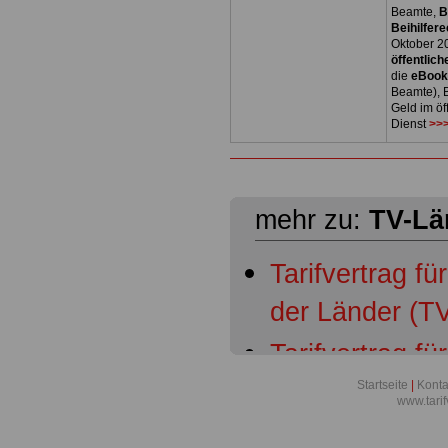
Beamte,
B
Beihilfere
Oktober 2
öffentlich
die
eBoo
Beamte), B
Geld im öf
Dienst
>>>
mehr zu:
TV-Lä
Tarifvertrag fü
der Länder (TV
Tarifvertrag fü
der Länder (TV
Startseite
|
Konta
www.tari
Geltungsberei