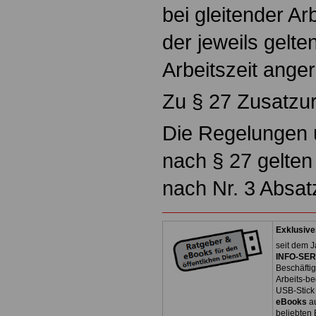
bei gleitender A
der jeweils gelte
Arbeitszeit ange
Zu § 27 Zusatzu
Die Regelungen 
nach § 27 gelten 
nach Nr. 3 Absat
Exklusive
seit dem J
INFO-SERV
Beschäfti
Arbeits-be
USB-Stick
eBooks
a
beliebten