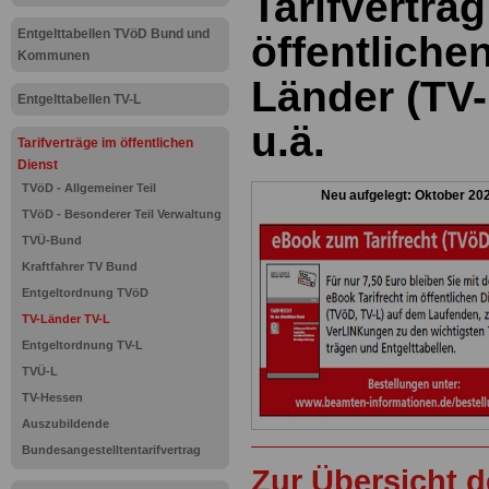
Tarifvertrag
Entgelttabellen TVöD Bund und
öffentliche
Kommunen
Länder (TV-
Entgelttabellen TV-L
u.ä.
Tarifverträge im öffentlichen
Dienst
TVöD - Allgemeiner Teil
Neu aufgelegt: Oktober 20
TVöD - Besonderer Teil Verwaltung
TVÜ-Bund
Kraftfahrer TV Bund
Entgeltordnung TVöD
TV-Länder TV-L
Entgeltordnung TV-L
TVÜ-L
TV-Hessen
Auszubildende
Bundesangestelltentarifvertrag
Zur Übersicht d