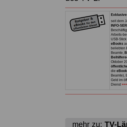
Exklusive
seit dem J
INFO-SERV
Beschäfti
Arbeits-be
USB-Stick
eBooks
a
beliebten
Beamte,
B
Beihilfere
Oktober 2
öffentlich
die
eBoo
Beamte), B
Geld im öf
Dienst
>>>
mehr zu:
TV-Lä