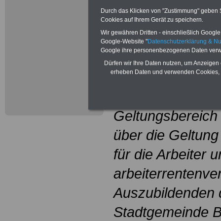
Durch das Klicken von "Zustimmung" geben Sie
der TdL ist.
Cookies auf Ihrem Gerät zu speichern.
Wir gewähren Dritten - einschließlich Google -
Protokollerklärun
Google-Website "
Datenschutzerklärung & N
Google ihre personenbezogenen Daten verw
1. Der TV-L find
Dürfen wir Ihre Daten nutzen, um Anzeigen 
erheben Daten und verwenden Cookies, 
Bremerhaven ke
Beschäftigte, die
Geltungsbereich 
über die Geltung
für die Arbeiter u
arbeiterrentenve
Auszubildenden 
Stadtgemeinde B