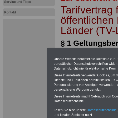
Service und Tipps
Tarifvertrag 
Kontakt
öffentlichen
Länder (TV-
§ 1 Geltungsbe
(1) Dieser Tarifver
Unsere Website beachtet die Richtlinie zur 
Arbeitnehmerinn
europäischer Datenschutzvorschriften wide
Datenschutzrichtlinie für elektronische Komm
(Beschäftigte), d
Diese Internetseite verwendet Cookies, um 
Dienste und Funktionen bereitzustellen. Es
Arbeitsverhältni
Personalisierung von Anzeigen verwendet - un
personalisierte Werbung genutzt.
stehen, der Mitgl
Diese Internetseite macht Gebrauch von Cooki
Datenschutzrichtlinie.
Tarifgemeinschaf
Lesen Sie bitte unsere
Datenschutzrichtlinie
,
(TdL) oder eines
und lokalen Speicher nutzt.