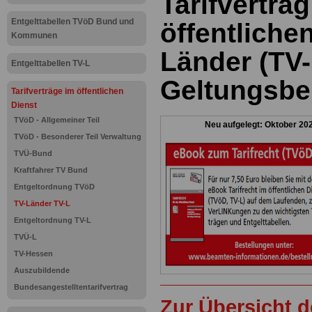
Tarifvertrag
Entgelttabellen TVöD Bund und
öffentliche
Kommunen
Länder (TV-
Entgelttabellen TV-L
Geltungsbe
Tarifverträge im öffentlichen
Dienst
TVöD - Allgemeiner Teil
Neu aufgelegt: Oktober 20
TVöD - Besonderer Teil Verwaltung
TVÜ-Bund
Kraftfahrer TV Bund
Entgeltordnung TVöD
TV-Länder TV-L
Entgeltordnung TV-L
TVÜ-L
TV-Hessen
Auszubildende
Bundesangestelltentarifvertrag
Zur Übersicht d