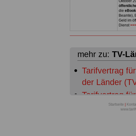
Oktober 2
öffentlich
die
eBoo
Beamte), B
Geld im öf
Dienst
>>>
mehr zu:
TV-Lä
Tarifvertrag fü
der Länder (TV
Tarifvertrag fü
der Länder (TV
Startseite
|
Konta
www.tari
Geltungsberei
Tarifvertrag fü