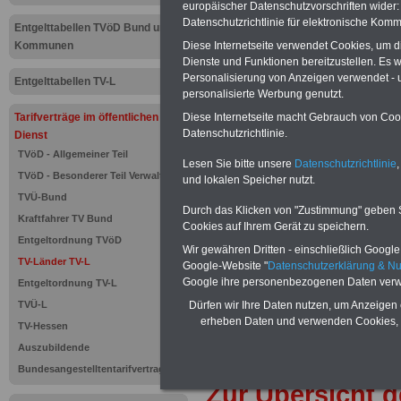
Tarifvertrag
europäischer Datenschutzvorschriften wide
Datenschutzrichtlinie für elektronische Komm
Entgelttabellen TVöD Bund und
öffentliche
Diese Internetseite verwendet Cookies, um 
Kommunen
Dienste und Funktionen bereitzustellen. Es
Länder (TV-
Personalisierung von Anzeigen verwendet - un
Entgelttabellen TV-L
personalisierte Werbung genutzt.
Begriffsbe
Diese Internetseite macht Gebrauch von Cooki
Tarifverträge im öffentlichen
Datenschutzrichtlinie.
Dienst
TVöD - Allgemeiner Teil
Neu aufgelegt: Oktober 20
Lesen Sie bitte unsere
Datenschutzrichtlinie
,
TVöD - Besonderer Teil Verwaltung
und lokalen Speicher nutzt.
TVÜ-Bund
Durch das Klicken von "Zustimmung" geben Sie
Kraftfahrer TV Bund
Cookies auf Ihrem Gerät zu speichern.
Entgeltordnung TVöD
Wir gewähren Dritten - einschließlich Google -
TV-Länder TV-L
Google-Website "
Datenschutzerklärung & N
Google ihre personenbezogenen Daten verw
Entgeltordnung TV-L
Dürfen wir Ihre Daten nutzen, um Anzeigen 
TVÜ-L
erheben Daten und verwenden Cookies, 
TV-Hessen
Auszubildende
Bundesangestelltentarifvertrag
Zur Übersicht d