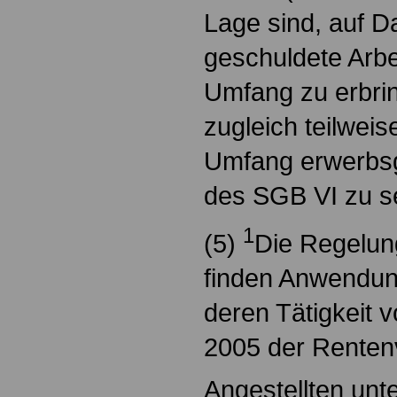
Lage sind, auf Da
geschuldete Arbei
Umfang zu erbri
zugleich teilweis
Umfang erwerbsg
des SGB VI zu s
1
(5)
Die Regelung
finden Anwendung
deren Tätigkeit 
2005 der Renten
Angestellten unt