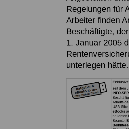
Regelungen für A
Arbeiter finden 
Beschäftigte, de
1. Januar 2005 d
Rentenversicheru
unterlegen hätte.
Exklusive
seit dem J
INFO-SERV
Beschäfti
Arbeits-be
USB-Stick
eBooks
a
beliebten
Beamte,
B
Beihilfere