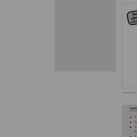
mehr
Ta
T
T
P
T