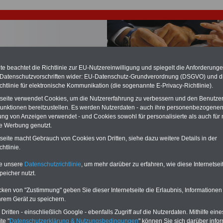
e beachtet die Richtlinie zur EU-Nutzereinwilligung und spiegelt die Anforderung
 Datenschutzvorschriften wider: EU-Datenschutz-Grundverordnung (DSGVO) und d
chtlinie für elektronische Kommunikation (die sogenannte E-Privacy-Richtlinie).
chzahlung für Beamte auch im Ruhestand (zu geringe Alimentation)
desverfassungsgericht hat die Berliner Landesbesoldung für verfassungs-
tseite verwendet Cookies, um die Nutzererfahrung zu verbessern und den Benutze
rklärt (Berlin muss bis
März 2027 eine Neuregelung der Besoldung
unktionen bereitzustellen. Es werden Nutzerdaten - auch ihre personenbezogenen
eßen). Auch beim Bund (Beamte & Ruhestandsbeamte) gibt es teilweise
ung von Anzeigen verwendet - und Cookies sowohl für personalisierte als auch für 
chzahlungen (Medienberichten zufolge liegt diese für
alle (!) Beamte
te Werbung genutzt.
n mind. 3.000 und 13.000 Euro, Der INFO-SERVICE gibt hierzu eine
re heraus, die unmittelbar nach dem Beschluss des Gesetzentwurfs der
tseite macht Gebrauch von Cookies von Dritten, siehe dazu weitere Details in der
gierung vorgelegt wird (im II. Quartal.2026 >>>
zur (Vor)Bestellung der
htlinie.
re
.
te unsere
Datenschutzrichtlinie
, um mehr darüber zu erfahren, wie diese Internetse
peicher nutzt.
ertrag für den öffentlichen Dienst der Länder (TV-L): § 39 In-
cken von "Zustimmung" geben Sie dieser Internetseite die Erlaubnis, Informationen
Treten, Laufzeit
hrem Gerät zu speichern.
ritten - einschließlich Google - ebenfalls Zugriff auf die Nutzerdaten. Mithilfe eine
PDF-SERVICE
nur 15 Euro
Neu aufgelegt: Oktober 2025
te "
Datenschutzerklärung & Nutzungsbedingungen
" können Sie sich darüber infor