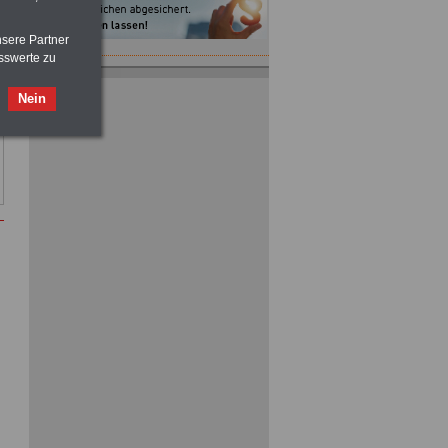
nsere Partner
sswerte zu
Nein