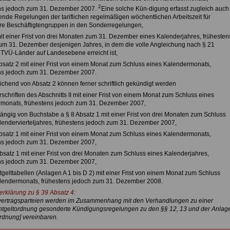
2
ns jedoch zum 31. Dezember 2007.
Eine solche Kün-digung erfasst zugleich auch
nde Regelungen der tariflichen regelmäßigen wöchentlichen Arbeitszeit für
e Beschäftigtengruppen in den Sonderregelungen,
mit einer Frist von drei Monaten zum 31. Dezember eines Kalenderjahres, frühesten
um 31. Dezember desjenigen Jahres, in dem die volle Angleichung nach § 21
 TVÜ-Länder auf Landesebene erreicht ist,
Absatz 2 mit einer Frist von einem Monat zum Schluss eines Kalendermonats,
ns jedoch zum 31. Dezember 2007.
ichend von Absatz 2 können ferner schriftlich gekündigt werden
rschriften des Abschnitts II mit einer Frist von einem Monat zum Schluss eines
monats, frühestens jedoch zum 31. Dezember 2007,
ängig von Buchstabe a § 8 Absatz 1 mit einer Frist von drei Monaten zum Schluss
lendervierteljahres, frühestens jedoch zum 31. Dezember 2007,
Absatz 1 mit einer Frist von einem Monat zum Schluss eines Kalendermonats,
ns jedoch zum 31. Dezember 2007,
bsatz 1 mit einer Frist von drei Monaten zum Schluss eines Kalenderjahres,
ns jedoch zum 31. Dezember 2007,
tgelttabellen (Anlagen A 1 bis D 2) mit einer Frist von einem Monat zum Schluss
lendermonats, frühestens jedoch zum 31. Dezember 2008.
erklärung zu § 39 Absatz 4:
fvertragsparteien werden im Zusammenhang mit den Verhandlungen zu einer
tgeltordnung gesonderte Kündigungsregelungen zu den §§ 12, 13 und der Anlag
ordnung] vereinbaren.