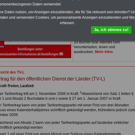
Zum Komplettpreis von nur 15,00
personenbezogenen Daten verwendet.
Euro bei einer Laufzeit von 12
hre Daten nutzen, um Anzeigen einzublenden, die für Sie relevant sein könnten? U
Monaten bleiben Sie in den
aten und verwenden Cookies, um personalisierte Anzeigen einzublenden und Me
wichtigsten Fragen zum Öffentlichen
erfassen.
Dienst auf dem Laufenden: Sie
finden im Portal
PDF-SERVICE
auch
Ja, ich stimme zu!
das
eBook Tarifrecht öffentlicher
Dienst (TVöD, TV-L)
sowie weitere
10 Bücher bzw. eBooks zum
herunterladen, lesen und
ausdrucken.
Mehr Infos
sicht des TV-L
rtrag für den öffentlichen Dienst der Länder (TV-L)
.
raft-Treten, Laufzeit
2
er Tarifvertrag tritt am 1. November 2006 in Kraft.
Abweichend von Satz 1 treten §
z 1 und Absatz 2 Buchstabe b und c sowie § 27 am 1. Januar 2007 in Kraft.
r Tarifvertrag kann von jeder Tarifvertragspartei mit einer Frist von drei Monaten
uss eines Kalenderhalbjahres schriftlich gekündigt werden, frühestens jedoch zum
mber 2009.
ichend von Absatz 2 kann von jeder Tarifvertragspartei auf landesbe-zirklicher
hriftlich gekündigt werden
bsatz 1 mit einer Frist von einem Monat zum Schluss eines Kalendermonats,