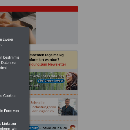
en zweier
ie
Sie möchten regelmäßig
rn bestimmte
informiert werden?
 Daten zur
Anmeldung zum Newsletter
nicht
ite Cookies
 in Form von
s Links zur
mieren, wie