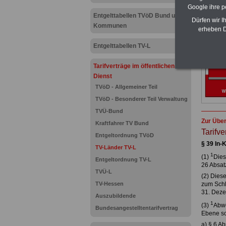
Google ihre 
Entgelttabellen TVöD Bund und
Dürfen wir I
Kommunen
erheben D
Entgelttabellen TV-L
Tarifverträge im öffentlichen
Dienst
TVöD - Allgemeiner Teil
TVöD - Besonderer Teil Verwaltung
TVÜ-Bund
Zur Über
Kraftfahrer TV Bund
Tarifve
Entgeltordnung TVöD
§ 39 In-K
TV-Länder TV-L
1
(1)
Dies
Entgeltordnung TV-L
26 Absat
TVÜ-L
(2) Diese
TV-Hessen
zum Schl
31. Deze
Auszubildende
1
(3)
Abwe
Bundesangestelltentarifvertrag
Ebene sc
a) § 6 A