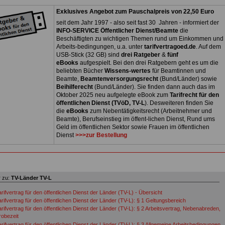
Exklusives Angebot zum Pauschalpreis von 22,50 Euro
seit dem Jahr 1997 - also seit fast 30 Jahren - informiert der
INFO-SERVICE Öffentlicher Dienst/Beamte
die
Beschäftigten zu wichtigen Themen rund um Einkommen und
Arbeits-bedingungen, u.a. unter
tarifvertragoed.de
. Auf dem
USB-Stick (32 GB) sind
drei Ratgeber
&
fünf
eBooks
aufgespielt. Bei den drei Ratgebern geht es um die
beliebten Bücher
Wissens-wertes
für Beamtinnen und
Beamte,
Beamtenversorgungsrecht
(Bund/Länder) sowie
Beihilferecht
(Bund/Länder). Sie finden dann auch das im
Oktober 2025 neu aufgelegte eBook zum
Tarifrecht für den
öffentlichen Dienst (TVöD, TV-L
). Desweiteren finden Sie
die
eBooks
zum Nebentätigkeitsrecht (Arbeitnehmer und
Beamte), Berufseinstieg im öffent-lichen Dienst, Rund ums
Geld im öffentlichen Sektor sowie Frauen im öffentlichen
Dienst
>>>zur Bestellung
 zu:
TV-Länder TV-L
rifvertrag für den öffentlichen Dienst der Länder (TV-L) - Übersicht
arifvertrag für den öffentlichen Dienst der Länder (TV-L): § 1 Geltungsbereich
arifvertrag für den öffentlichen Dienst der Länder (TV-L): § 2 Arbeitsvertrag, Nebenabreden,
robezeit
arifvertrag für den öffentlichen Dienst der Länder (TV-L): § 3 Allgemeine Arbeitsbedingungen