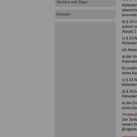
Service und Tipps
früheste
abweiche
Kontakt
besonder
b) § 20 
jedoch z
Absatz 2
c) § 23 
früheste
(4) Abwe
a) die Vo
Kalender
b) unabh
eines Ka
c) § 23 
früheste
d) § 26 A
früheste
e) die En
eines Ka
Protokoll
Die Tari
neuen En
[Entgelt