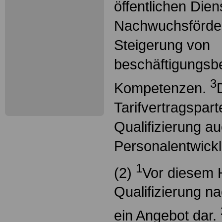
öffentlichen Dien
Nachwuchsförde
Steigerung von
beschäftigungs
3
Kompetenzen.
Tarifvertragspar
Qualifizierung au
Personalentwick
1
(2)
Vor diesem H
Qualifizierung n
ein Angebot dar.