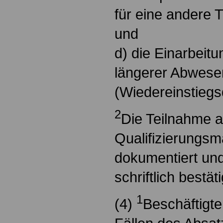
für eine andere 
und
d) die Einarbeit
längerer Abwese
(Wiedereinstiegsq
2
Die Teilnahme a
Qualifizierungs
dokumentiert und
schriftlich bestäti
1
(4)
Beschäftigte