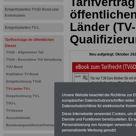
Tarifvertrag
Entgelttabellen TVöD Bund und
öffentliche
Kommunen
Länder (TV-
Entgelttabellen TV-L
Qualifizier
Tarifverträge im öffentlichen
Dienst
TVöD - Allgemeiner Teil
Neu aufgelegt: Oktober 20
TVöD - Besonderer Teil Verwaltung
TVÜ-Bund
Kraftfahrer TV Bund
Entgeltordnung TVöD
TV-Länder TV-L
Unsere Website beachtet die Richtlinie zur 
Entgeltordnung TV-L
europäischer Datenschutzvorschriften wide
TVÜ-L
Datenschutzrichtlinie für elektronische Komm
TV-Hessen
Diese Internetseite verwendet Cookies, um 
Auszubildende
Dienste und Funktionen bereitzustellen. Es
Personalisierung von Anzeigen verwendet - un
Bundesangestelltentarifvertrag
personalisierte Werbung genutzt.
Zur Übersicht d