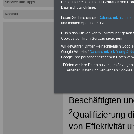
Diese Internetseite macht Gebrauch von Cooki
Service und Tipps
Tarifvertrag 
Datenschutzrichtlinie.
Kontakt
Lesen Sie bitte unsere
Datenschutzrichtlinie
,
öffentlichen
und lokalen Speicher nutzt.
Länder (TV-
Durch das Klicken von "Zustimmung" geben Sie
Cookies auf Ihrem Gerät zu speichern.
§ 5 Qualifizieru
Wir gewähren Dritten - einschließlich Google -
Google-Website "
Datenschutzerklärung & N
Google ihre personenbezogenen Daten verw
1
(1)
Ein hohes Qu
Dürfen wir Ihre Daten nutzen, um Anzeigen 
erheben Daten und verwenden Cookies, 
und lebenslanges
gemeinsamen In
Beschäftigten un
2
Qualifizierung d
von Effektivität 