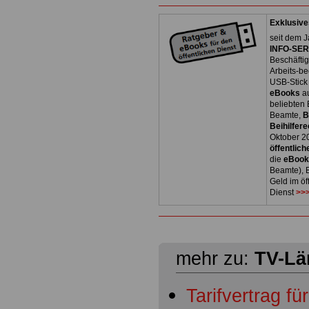
Exklusive
seit dem J
INFO-SERV
Beschäfti
Arbeits-be
USB-Stick
eBooks
a
beliebten
Beamte,
B
Beihilfere
Oktober 2
öffentlich
die
eBoo
Beamte), B
Geld im öf
Dienst
>>>
mehr zu:
TV-Lä
Tarifvertrag fü